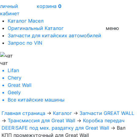
личный
корзина
0
кабинет
Каталог Масел
Оригинальный Каталог
меню
Запчасти для китайских автомобилей
Запрос по VIN
чат
Lifan
Chery
Great Wall
Geely
Все
китайские машины
Главная страница
→
Каталог
→
Запчасти GREAT WALL
→
Трансмиссия для Great Wall
→
Коробка передач
DEER:SAFE под мех. раздатку для Great Wall
→
Вал
КПП промежуточный для Great Wall