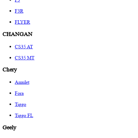
F3R
FLYER
CHANGAN
CS35 AT
CS35 MT
Chery
Amulet
Fora
Tiggo
Tiggo FL
Geely