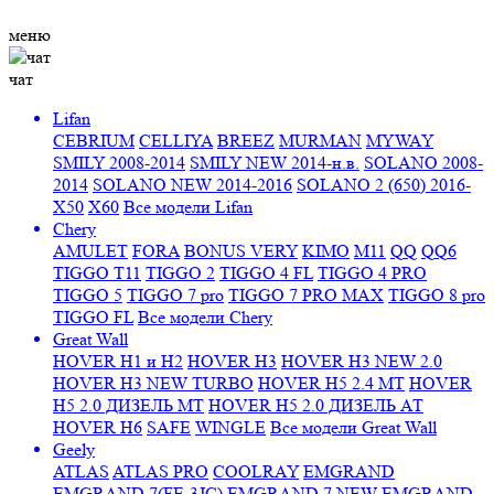
меню
чат
Lifan
CEBRIUM
CELLIYA
BREEZ
MURMAN
MYWAY
SMILY 2008-2014
SMILY NEW 2014-н.в.
SOLANO 2008-
2014
SOLANO NEW 2014-2016
SOLANO 2 (650) 2016-
X50
X60
Все модели Lifan
Chery
AMULET
FORA
BONUS VERY
KIMO
M11
QQ
QQ6
TIGGO T11
TIGGO 2
TIGGO 4 FL
TIGGO 4 PRO
TIGGO 5
TIGGO 7 pro
TIGGO 7 PRO MAX
TIGGO 8 pro
TIGGO FL
Все модели Chery
Great Wall
HOVER H1 и H2
HOVER H3
HOVER H3 NEW 2.0
HOVER H3 NEW TURBO
HOVER H5 2.4 МТ
HOVER
H5 2.0 ДИЗЕЛЬ МТ
HOVER H5 2.0 ДИЗЕЛЬ АТ
HOVER H6
SAFE
WINGLE
Все модели Great Wall
Geely
ATLAS
ATLAS PRO
COOLRAY
EMGRAND
EMGRAND 7(FE-3JC)
EMGRAND 7 NEW
EMGRAND