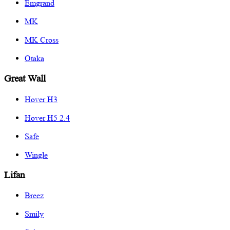
Emgrand
MK
MK Cross
Otaka
Great Wall
Hover H3
Hover H5 2.4
Safe
Wingle
Lifan
Breez
Smily