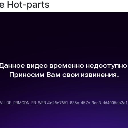
е Hot-parts