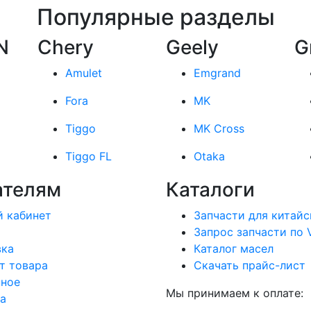
Популярные разделы
N
Chery
Geely
G
Amulet
Emgrand
Fora
MK
Tiggo
MK Cross
Tiggo FL
Otaka
ателям
Каталоги
 кабинет
Запчасти для китайс
Запрос запчасти по 
вка
Каталог масел
т товара
Скачать прайс-лист
нное
Мы принимаем к оплате:
а