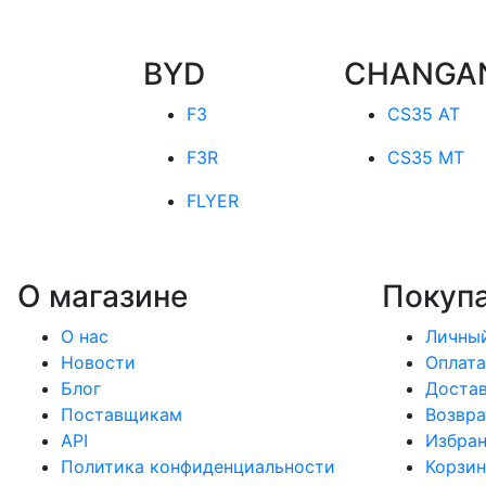
BYD
CHANGA
F3
CS35 AT
F3R
CS35 MT
FLYER
О магазине
Покуп
О нас
Личный
Новости
Оплата
Блог
Доста
Поставщикам
Возвра
API
Избра
Политика конфиденциальности
Корзин