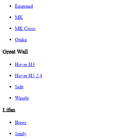
Emgrand
MK
MK Cross
Otaka
Great Wall
Hover H3
Hover H5 2.4
Safe
Wingle
Lifan
Breez
Smily