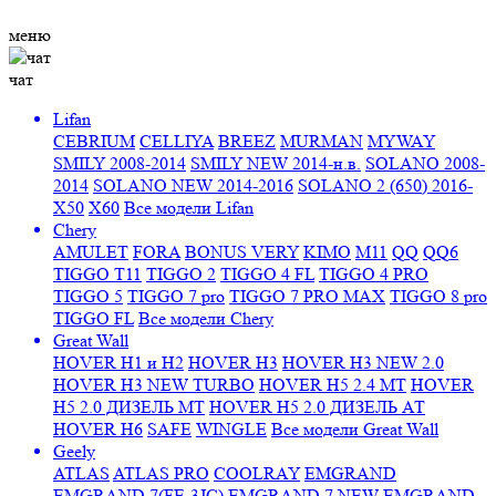
меню
чат
Lifan
CEBRIUM
CELLIYA
BREEZ
MURMAN
MYWAY
SMILY 2008-2014
SMILY NEW 2014-н.в.
SOLANO 2008-
2014
SOLANO NEW 2014-2016
SOLANO 2 (650) 2016-
X50
X60
Все модели Lifan
Chery
AMULET
FORA
BONUS VERY
KIMO
M11
QQ
QQ6
TIGGO T11
TIGGO 2
TIGGO 4 FL
TIGGO 4 PRO
TIGGO 5
TIGGO 7 pro
TIGGO 7 PRO MAX
TIGGO 8 pro
TIGGO FL
Все модели Chery
Great Wall
HOVER H1 и H2
HOVER H3
HOVER H3 NEW 2.0
HOVER H3 NEW TURBO
HOVER H5 2.4 МТ
HOVER
H5 2.0 ДИЗЕЛЬ МТ
HOVER H5 2.0 ДИЗЕЛЬ АТ
HOVER H6
SAFE
WINGLE
Все модели Great Wall
Geely
ATLAS
ATLAS PRO
COOLRAY
EMGRAND
EMGRAND 7(FE-3JC)
EMGRAND 7 NEW
EMGRAND