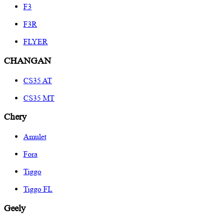
F3
F3R
FLYER
CHANGAN
CS35 AT
CS35 MT
Chery
Amulet
Fora
Tiggo
Tiggo FL
Geely