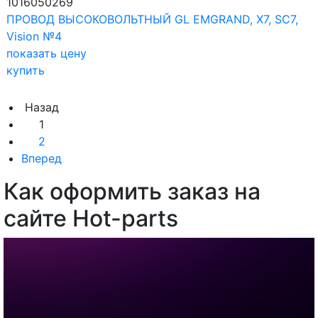
1016050269
ПРОВОД ВЫСОКОВОЛЬТНЫЙ GL EMGRAND, X7, SC7,
Vision №4
показать цену
купить
Назад
1
2
Вперед
Как оформить заказ на
сайте Hot-parts