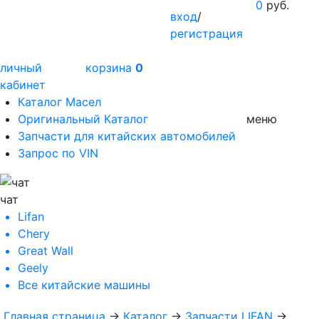
0
руб.
вход
/
регистрация
личный
корзина
0
кабинет
Каталог Масел
Оригинальный Каталог
меню
Запчасти для китайских автомобилей
Запрос по VIN
чат
Lifan
Chery
Great Wall
Geely
Все
китайские машины
Главная страница
→
Каталог
→
Запчасти LIFAN
→