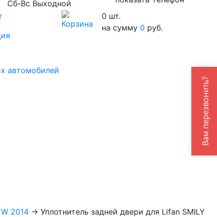
Сб-Вс Выходной
т
0
шт.
на сумму
0
руб.
ция
их автомобилей
Вам перезвонить?
EW 2014
→
Уплотнитель задней двери для Lifan SMILY