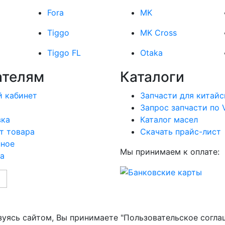
Fora
MK
Tiggo
MK Cross
Tiggo FL
Otaka
ателям
Каталоги
 кабинет
Запчасти для китайс
Запрос запчасти по 
вка
Каталог масел
т товара
Скачать прайс-лист
нное
Мы принимаем к оплате:
а
зуясь сайтом, Вы принимаете "Пользовательское согла