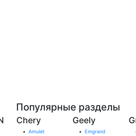
Популярные разделы
N
Chery
Geely
G
Amulet
Emgrand