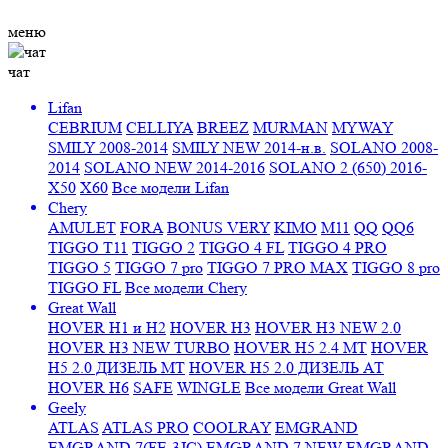
меню
чат
Lifan
CEBRIUM
CELLIYA
BREEZ
MURMAN
MYWAY
SMILY 2008-2014
SMILY NEW 2014-н.в.
SOLANO 2008-
2014
SOLANO NEW 2014-2016
SOLANO 2 (650) 2016-
X50
X60
Все модели Lifan
Chery
AMULET
FORA
BONUS VERY
KIMO
M11
QQ
QQ6
TIGGO T11
TIGGO 2
TIGGO 4 FL
TIGGO 4 PRO
TIGGO 5
TIGGO 7 pro
TIGGO 7 PRO MAX
TIGGO 8 pro
TIGGO FL
Все модели Chery
Great Wall
HOVER H1 и H2
HOVER H3
HOVER H3 NEW 2.0
HOVER H3 NEW TURBO
HOVER H5 2.4 МТ
HOVER
H5 2.0 ДИЗЕЛЬ МТ
HOVER H5 2.0 ДИЗЕЛЬ АТ
HOVER H6
SAFE
WINGLE
Все модели Great Wall
Geely
ATLAS
ATLAS PRO
COOLRAY
EMGRAND
EMGRAND 7(FE-3JC)
EMGRAND 7 NEW
EMGRAND