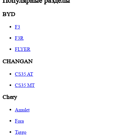
Популярные разделы
BYD
F3
F3R
FLYER
CHANGAN
CS35 AT
CS35 MT
Chery
Amulet
Fora
Tiggo