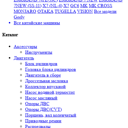
7NEW (SS-11)
X7 (NL-4)
X7
GC6
MK
MK CROSS
MONJARO
OTAKA
TUGELLA
VISION
Все модели
Geely
Все
китайские машины
Каталог
Аксессуары
Инструменты
Двигатель
Блок цилиндров
Головка блока цилиндров
Двигатель в сборе
Дроссельная заслонка
Коллектор впускной
Насос водяной,термостат
Насос масляный
Опоры ДВС
Опоры ДВС(CVT)
Поршень, вал коленчатый
Приводные ремни
Распредвалы