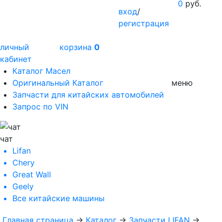
0
руб.
вход
/
регистрация
личный
корзина
0
кабинет
Каталог Масел
Оригинальный Каталог
меню
Запчасти для китайских автомобилей
Запрос по VIN
чат
Lifan
Chery
Great Wall
Geely
Все
китайские машины
Главная страница
→
Каталог
→
Запчасти LIFAN
→