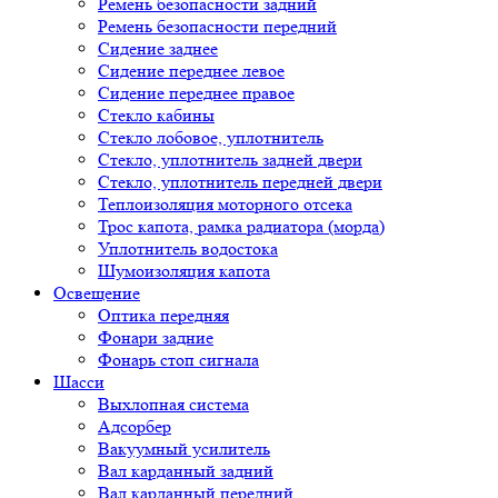
Ремень безопасности задний
Ремень безопасности передний
Сидение заднее
Сидение переднее левое
Сидение переднее правое
Стекло кабины
Стекло лобовое, уплотнитель
Стекло, уплотнитель задней двери
Стекло, уплотнитель передней двери
Теплоизоляция моторного отсека
Трос капота, рамка радиатора (морда)
Уплотнитель водостока
Шумоизоляция капота
Освещение
Оптика передняя
Фонари задние
Фонарь стоп сигнала
Шасси
Выхлопная система
Адсорбер
Вакуумный усилитель
Вал карданный задний
Вал карданный передний