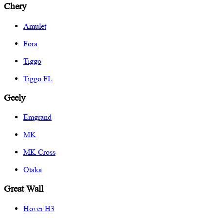
Chery
Amulet
Fora
Tiggo
Tiggo FL
Geely
Emgrand
MK
MK Cross
Otaka
Great Wall
Hover H3