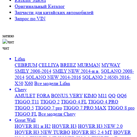
Каталог Масел
Оригинальный Каталог
Запчасти для китайских автомобилей
Запрос по VIN
меню
чат
Lifan
CEBRIUM
CELLIYA
BREEZ
MURMAN
MYWAY
SMILY 2008-2014
SMILY NEW 2014-н.в.
SOLANO 2008-
2014
SOLANO NEW 2014-2016
SOLANO 2 (650) 2016-
X50
X60
Все модели Lifan
Chery
AMULET
FORA
BONUS VERY
KIMO
M11
QQ
QQ6
TIGGO T11
TIGGO 2
TIGGO 4 FL
TIGGO 4 PRO
TIGGO 5
TIGGO 7 pro
TIGGO 7 PRO MAX
TIGGO 8 pro
TIGGO FL
Все модели Chery
Great Wall
HOVER H1 и H2
HOVER H3
HOVER H3 NEW 2.0
HOVER H3 NEW TURBO
HOVER H5 2.4 МТ
HOVER