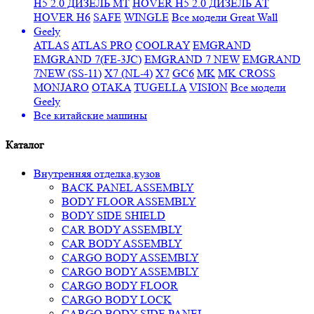
H5 2.0 ДИЗЕЛЬ МТ
HOVER H5 2.0 ДИЗЕЛЬ АТ
HOVER H6
SAFE
WINGLE
Все модели Great Wall
Geely
ATLAS
ATLAS PRO
COOLRAY
EMGRAND
EMGRAND 7(FE-3JC)
EMGRAND 7 NEW
EMGRAND
7NEW (SS-11)
X7 (NL-4)
X7
GC6
MK
MK CROSS
MONJARO
OTAKA
TUGELLA
VISION
Все модели
Geely
Все
китайские машины
Каталог
Внутренняя отделка,кузов
BACK PANEL ASSEMBLY
BODY FLOOR ASSEMBLY
BODY SIDE SHIELD
CAR BODY ASSEMBLY
CAR BODY ASSEMBLY
CARGO BODY ASSEMBLY
CARGO BODY ASSEMBLY
CARGO BODY FLOOR
CARGO BODY LOCK
CARGO BODY SIDE PANEL