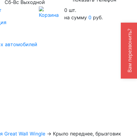
Сб-Вс Выходной
т
0
шт.
на сумму
0
руб.
ция
Вам перезвонить?
их автомобилей
я Great Wall Wingle
→
Крыло переднее, брызговик