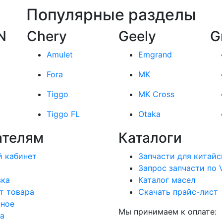
Популярные разделы
N
Chery
Geely
G
Amulet
Emgrand
Fora
MK
Tiggo
MK Cross
Tiggo FL
Otaka
ателям
Каталоги
 кабинет
Запчасти для китайс
Запрос запчасти по 
вка
Каталог масел
т товара
Скачать прайс-лист
нное
Мы принимаем к оплате:
а