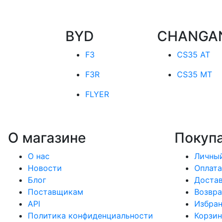
BYD
CHANGA
F3
CS35 AT
F3R
CS35 MT
FLYER
О магазине
Покуп
О нас
Личный
Новости
Оплата
Блог
Доста
Поставщикам
Возвра
API
Избра
Политика конфиденциальности
Корзин