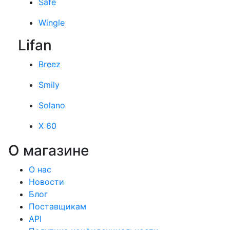
Safe
Wingle
Lifan
Breez
Smily
Solano
X 60
О магазине
О нас
Новости
Блог
Поставщикам
API