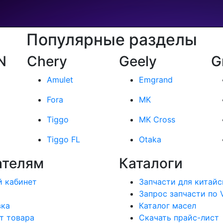
Популярные разделы
N
Chery
Geely
G
Amulet
Emgrand
Fora
MK
Tiggo
MK Cross
Tiggo FL
Otaka
ателям
Каталоги
 кабинет
Запчасти для китайс
Запрос запчасти по 
вка
Каталог масел
т товара
Скачать прайс-лист