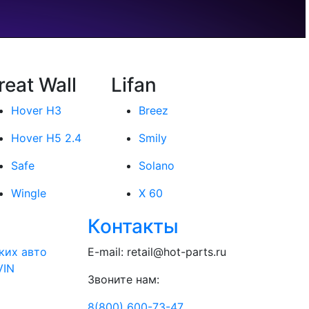
reat Wall
Lifan
Hover H3
Breez
Hover H5 2.4
Smily
Safe
Solano
Wingle
X 60
Контакты
ких авто
E-mail:
retail@hot-parts.ru
VIN
Звоните нам:
8(800) 600-73-
47