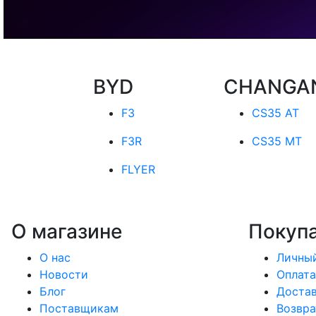
BYD
CHANGA
F3
CS35 AT
F3R
CS35 MT
FLYER
О магазине
Покуп
О нас
Личный
Новости
Оплата
Блог
Доста
Поставщикам
Возвра