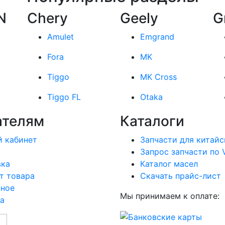
N
Chery
Geely
G
Amulet
Emgrand
Fora
MK
Tiggo
MK Cross
Tiggo FL
Otaka
ателям
Каталоги
 кабинет
Запчасти для китайс
Запрос запчасти по 
вка
Каталог масел
т товара
Скачать прайс-лист
нное
Мы принимаем к оплате:
а