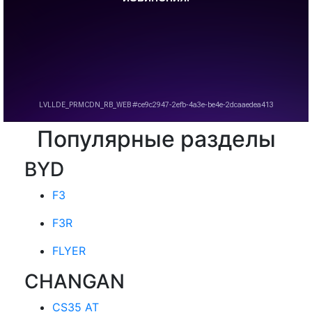
Популярные разделы
BYD
F3
F3R
FLYER
CHANGAN
CS35 AT