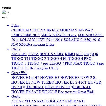
меню
чат
Lifan
CEBRIUM
CELLIYA
BREEZ
MURMAN
MYWAY
SMILY 2008-2014
SMILY NEW 2014-н.в.
SOLANO 2008-
2014
SOLANO NEW 2014-2016
SOLANO 2 (650) 2016-
X50
X60
Все модели Lifan
Chery
AMULET
FORA
BONUS VERY
KIMO
M11
QQ
QQ6
TIGGO T11
TIGGO 2
TIGGO 4 FL
TIGGO 4 PRO
TIGGO 5
TIGGO 7 pro
TIGGO 7 PRO MAX
TIGGO 8 pro
TIGGO FL
Все модели Chery
Great Wall
HOVER H1 и H2
HOVER H3
HOVER H3 NEW 2.0
HOVER H3 NEW TURBO
HOVER H5 2.4 МТ
HOVER
H5 2.0 ДИЗЕЛЬ МТ
HOVER H5 2.0 ДИЗЕЛЬ АТ
HOVER H6
SAFE
WINGLE
Все модели Great Wall
Geely
ATLAS
ATLAS PRO
COOLRAY
EMGRAND
EMGRAND 7(FE-3JC)
EMGRAND 7 NEW
EMGRAND