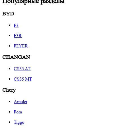
Популярные разделы
BYD
F3
F3R
FLYER
CHANGAN
CS35 AT
CS35 MT
Chery
Amulet
Fora
Tiggo