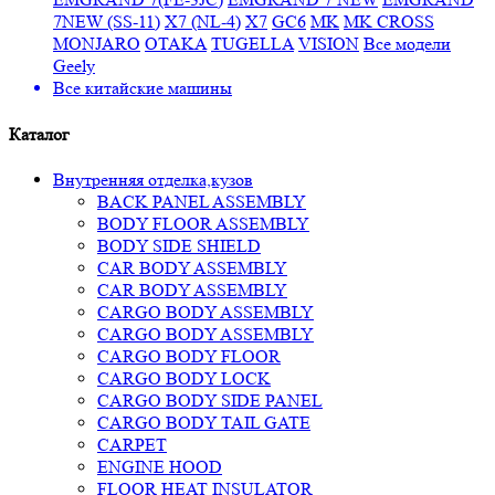
7NEW (SS-11)
X7 (NL-4)
X7
GC6
MK
MK CROSS
MONJARO
OTAKA
TUGELLA
VISION
Все модели
Geely
Все
китайские машины
Каталог
Внутренняя отделка,кузов
BACK PANEL ASSEMBLY
BODY FLOOR ASSEMBLY
BODY SIDE SHIELD
CAR BODY ASSEMBLY
CAR BODY ASSEMBLY
CARGO BODY ASSEMBLY
CARGO BODY ASSEMBLY
CARGO BODY FLOOR
CARGO BODY LOCK
CARGO BODY SIDE PANEL
CARGO BODY TAIL GATE
CARPET
ENGINE HOOD
FLOOR HEAT INSULATOR