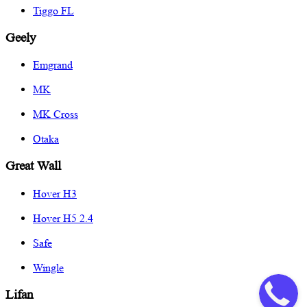
Tiggo FL
Geely
Emgrand
MK
MK Cross
Otaka
Great Wall
Hover H3
Hover H5 2.4
Safe
Wingle
Lifan