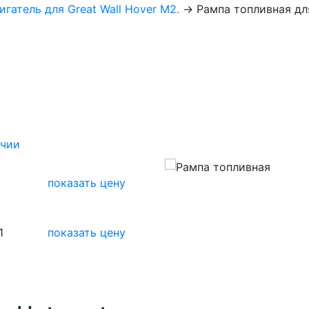
игатель для Great Wall Hover M2.
→
Рампа топливная для
ичии
показать цену
1
показать цену