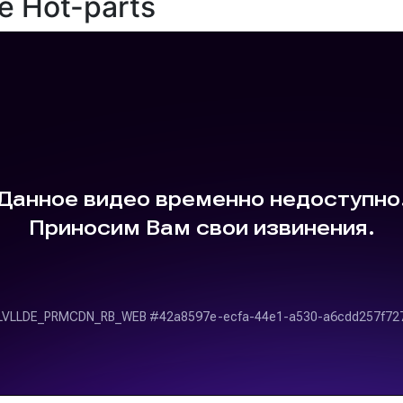
е Hot-parts