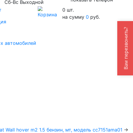
Сб-Вс Выходной
т
0
шт.
на сумму
0
руб.
ция
их автомобилей
at Wall hover m2 1.5 бензин, мт, модель cc7151ama01
→