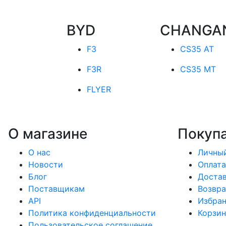
BYD
CHANGA
F3
CS35 AT
F3R
CS35 MT
FLYER
О магазине
Покуп
О нас
Личный
Новости
Оплата
Блог
Доста
Поставщикам
Возвра
API
Избра
Политика конфиденциальности
Корзин
Пользовательское соглашение