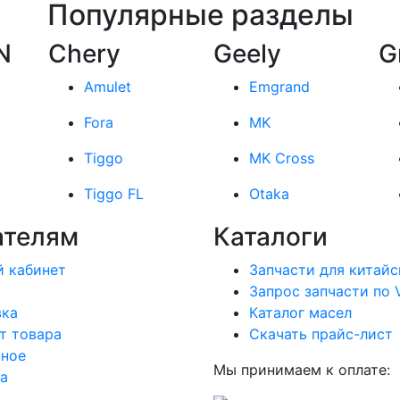
Популярные разделы
N
Chery
Geely
G
Amulet
Emgrand
Fora
MK
Tiggo
MK Cross
Tiggo FL
Otaka
ателям
Каталоги
 кабинет
Запчасти для китайс
Запрос запчасти по 
вка
Каталог масел
т товара
Скачать прайс-лист
нное
Мы принимаем к оплате:
а