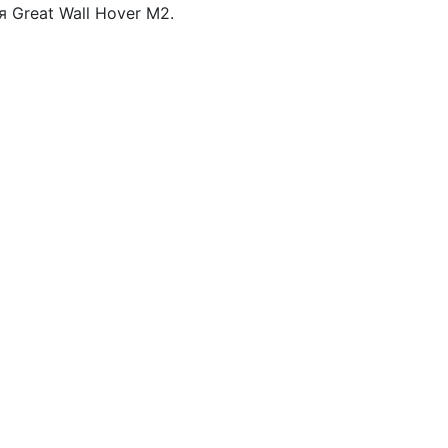
 Great Wall Hover M2.
Здравствуйте! Оставьте
свой номер, и мы вам
перезвоним!