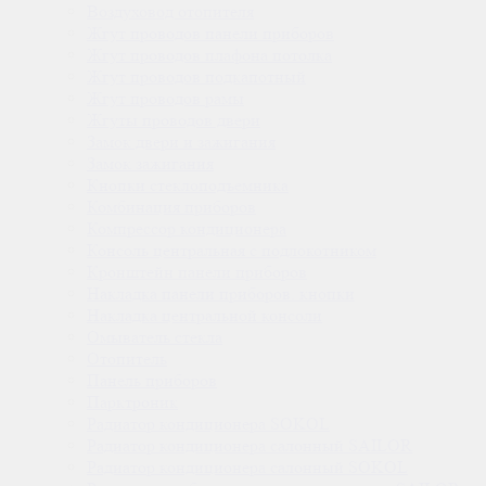
Воздуховод отопителя
Жгут проводов панели приборов
Жгут проводов плафона потолка
Жгут проводов подкапотный
Жгут проводов рамы
Жгуты проводов двери
Замок двери и зажигания
Замок зажигания
Кнопки стеклоподъемника
Комбинация приборов
Компрессор кондиционера
Консоль центральная с подлокотником
Кронштейн панели приборов
Накладка панели приборов. кнопки
Накладка центральной консоли
Омыватель стекла
Отопитель
Панель приборов
Парктроник
Радиатор кондиционера SOKOL
Радиатор кондиционера салонный SAILOR
Радиатор кондиционера салонный SOKOL