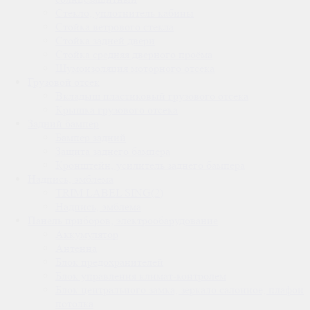
Стекло, уплотнитель кабины
Стойка ветрового стекла
Стойка задней двери
Стойка средняя дверного проёма
Шумоизоляция моторного отсека
Грузовой отсек
Вкладыш пластиковый грузового отсека
Крышка грузового отсека
Задний бампер
Бампер задний
Защита заднего бампера
Кронштейн, усилитель заднего бампера
Надпись, эмблема
TRIM LABEL SING(2)
Надпись, эмблема
Панель приборов, электрообарудование
Аккумулятор
Антенна
Блок предохранителей
Блок управления климат-контролем
Блок центрального замка, зеркало салонное, плафон
потолка