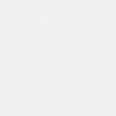
X7 (NL-4)
X7
GC6
MK
MK CROSS
MONJARO
OTAKA
TUGELLA
VISION
Все модели Geely
Все
китайские машины
Каталог
Внутренняя отделка, кузов
Брызговик моторного отсека SAILOR
Брызговик моторного отсека SOKOL
Грузовой отсек в сборе
Дверь задка (борт), земок, ручка
ДВЕРЬ ЗАДКА НИЖНЯЯ (БОРТ) GW SAILOR
Дверь передняя
Задняя дверь, уплотнитель
Замок, ручка задней двери SAILOR
Замок, ручка задней двери SOKOL
Замок, ручка передней двери SAILOR
Замок, ручка передней двери SOKOL
Защита порога
КАПОТ GW SOCOOL
Капот, шумоизоляция, замок
Ковёр пола