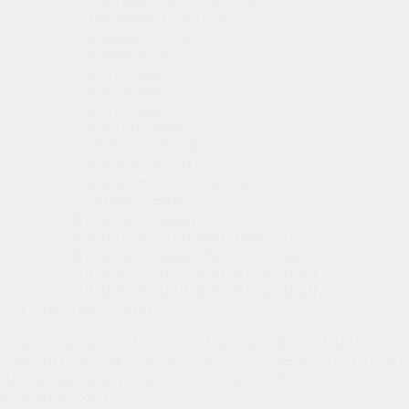
Стояночный тормоз SOKOOL
Топливная система
Топливный бак
Тормоз задний 4/2
Тормоз задний 4/4
Тормоз задний 4/4
Тормоз передний
ТОРМОЗ ПЕРЕДНИЙ
Тормозная система
Торсион передней подвески
Трапеция рулевая 4/2
Фильтр воздушный
ФИЛЬТР ВОЗДУШНЫЙ (ЕВРО 2)
Фильтр воздушный (Евро-2 круглый)
ЦИЛИНДР СЦЕПЛЕНИЯ ГЛАВНЫЙ
ЦИЛИНДР СЦЕПЛЕНИЯ ГЛАВНЫЙ
Набор инструмента
Главная страница
→
Каталог
→
Запчасти GREAT WALL
→
Запчасти Great Wall SAILOR (SOCOOL)
→
Запчасти Great Wall
Панель приборов, электрообарудование
→
Жгут проводов
плафона потолка