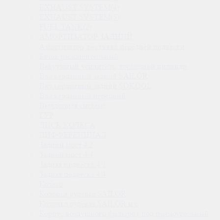
EXHAUST SYSTEM(4)
EXHAUST SYSTEM(5)
FUEL TANK(2)
АМОРТИЗАТОР ЗАДНИЙ
Амортизатор, растяжка передней подвески
Бачок расширительный
Вакуумный усилитель, тормозной цилиндр
Вал карданный задний SAILOR
Вал карданный задний SOKOOL
Вал карданный передний
Выхлопная система
ГУР
ДИСК КОЛЕСА
ДИФФЕРЕНЦИАЛ
Задний мост 4/2
Задний мост 4/4
Задняя подвеска 4/2
Задняя подвеска 4/4
Колесо
Колонка рулевая SAILOR
Колонка рулевая SAILOR н/о
Корпус воздушного фильтра ( под прямоугольный