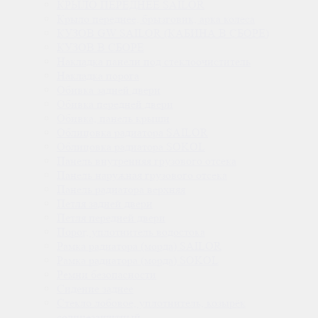
КРЫЛО ПЕРЕДНЕЕ SAILOR
Крыло переднее, брызговик, арка колеса
КУЗОВ GW SAILOR (КАБИНА В СБОРЕ)
КУЗОВ В СБОРЕ
Накладка панели под стеклоочиститель
Накладка порога
Обивка задней двери
Обивка передней двери
Обивка, панель крыши
Облицовка радиатора SAILOR
Облицовка радиатора SOKOL
Панель внутренняя грузового отсека
Панель наружная грузового отсека
Панель радиатора верхняя
Петля задней двери
Петля передней двери
Порог, уплотнитель водостока
Рамка радиатора (морда) SAILOR
Рамка радиатора (морда) SOKOL
Ремни безопасности
Сидение заднее
Стекло лобовое, уплотнитель, козырёк
солнцезащитный