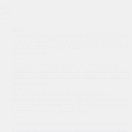
меню
чат
Lifan
CEBRIUM
CELLIYA
BREEZ
MURMAN
MYWAY
SMILY
2008-2014
SMILY NEW 2014-н.в.
SOLANO 2008-2014
SOLANO NEW 2014-2016
SOLANO 2 (650) 2016-
X50
X60
Все модели Lifan
Chery
AMULET
FORA
BONUS VERY
KIMO
M11
QQ
QQ6
TIGGO T11
TIGGO 2
TIGGO 4 FL
TIGGO 4 PRO
TIGGO 5
TIGGO 7 pro
TIGGO 7 PRO MAX
TIGGO 8 pro
TIGGO FL
Все модели Chery
Great Wall
HOVER H1 и H2
HOVER H3
HOVER H3 NEW 2.0
HOVER H3 NEW TURBO
HOVER H5 2.4 МТ
HOVER H5
2.0 ДИЗЕЛЬ МТ
HOVER H5 2.0 ДИЗЕЛЬ АТ
HOVER H6
SAFE
WINGLE
Все модели Great Wall
Geely
ATLAS
ATLAS PRO
COOLRAY
EMGRAND
EMGRAND
7(FE-3JC)
EMGRAND 7 NEW
EMGRAND 7NEW (SS-11)