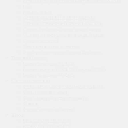
Радиатор, трубки, шланги кондиционера SAILOR
Реле
Рулевое колесо
СТЕКЛО ЗАДНЕЙ ДВЕРИ SAILOR
СТЕКЛО ПЕРЕДНЕЙ ДВЕРИ SAILOR
Стекло, стеклоподъемник задней двери
Стекло,стеклоподъемник передней двери
Стеклоочиститель
Электродвигатель отопителя
Электрообарудование панели приборов
Передний бампер
Бампер передний SAILOR
Бампер передний SAILOR (модель 2009г.)
Бампер передний SOKOL
Система освещения
ФАРА ПРОТИВОТУМАННАЯ SAILOR
Фары головного света
Фары, фонари противотуманные
Фонари
Фонарь подсветки дверей
Шасси
BRAKING PIPELINE(3)
EXHAUST SYSTEM(1)