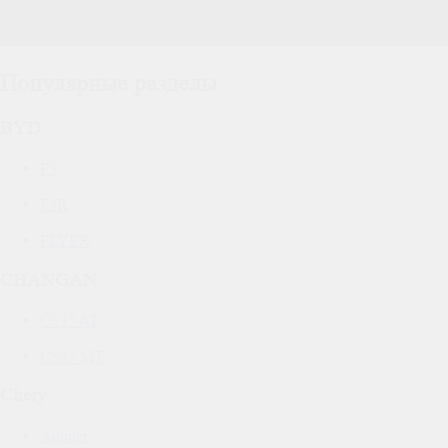
Популярные разделы
BYD
F3
F3R
FLYER
CHANGAN
CS35 AT
CS35 MT
Chery
Amulet