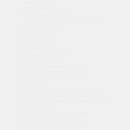
фильтр)
Кулак поворотный
Лифт запасного колеса
Механизм блокировки переднего моста
Педаль газа
Педаль сцепления
Педаль тормоза
Передний мост
Передняя подвеска 4/2
Передняя подвеска 4/4
Подушки двигателя
Радиатор охлаждения SAILOR
Радиатор охлаждения SOKOOL
Рама SAILOR
Рама SOKOL
Регулятор тормозных сил
Редуктор, дифференциал заднего моста
Редуктор, дифференциал переднего моста
Рейка рулевая
Система управления сцеплением
Сошка рулевого механизма
Стабилизатор передней подвески
Стояночный тормоз SAILOR