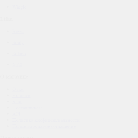
Wingle
Lifan
Breez
Smily
Solano
X 60
О магазине
О нас
Новости
Блог
Поставщикам
API
Политика конфиденциальности
Пользовательское соглашение