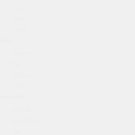
Fora
Tiggo
Tiggo FL
Geely
Emgrand
MK
MK Cross
Otaka
Great Wall
Hover H3
Hover H5 2.4
Safe