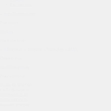
Как заказать
Ваш город:
Москва
Мы в соц.сетях:
Пишите нам:
retail@hot-parts.ru
Режим работы:
Пн-Пт 08.00-17.00
Сб-Вс Выходной
8(800) 600-73-
47
8(495) 648-99-
25
показать телефон