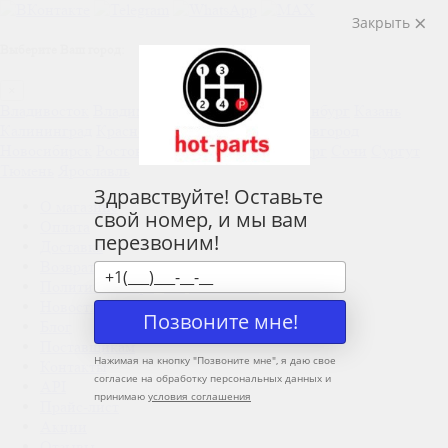
Закрыть
Выберите Ваш город:
×
Владивосток
Владимир
Домодедово
Екатеринбург
Казань
Калининград
Краснодар
Москва
Нижний Новгород
Новосибирск
Ростов-на-Дону
Санкт-Петербург
Сочи
Сургут
Тюмень
Ярославль
Здравствуйте! Оставьте
О магазине
свой номер, и мы вам
Оплата
перезвоним!
Доставка
Возврат
Политика конфиденциальности
Новости
Позвоните мне!
Блог
Поставщикам
Нажимая на кнопку "
Позвоните мне
", я даю свое
Контакты
согласие на обработку персональных данных и
API
принимаю
условия соглашения
Прайс-лист
Акции
Отзывы