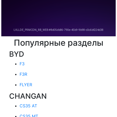
Популярные разделы
BYD
F3
F3R
FLYER
CHANGAN
CS35 AT
CS35 MT