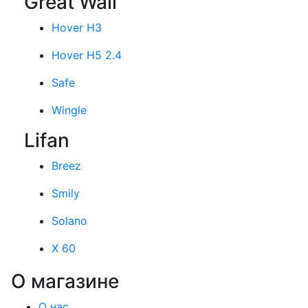
Great Wall
Hover H3
Hover H5 2.4
Safe
Wingle
Lifan
Breez
Smily
Solano
X 60
О магазине
О нас