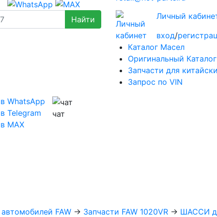
Личный кабине
вход
/
регистра
Каталог Масел
Оригинальный Каталог
Запчасти для китайск
Запрос по VIN
 в WhatsApp
в Telegram
чат
 в MAX
х автомобилей FAW
→
Запчасти FAW 1020VR
→
ШАССИ д