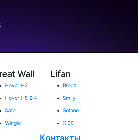
reat Wall
Lifan
Hover H3
Breez
Hover H5 2.4
Smily
Safe
Solano
Wingle
X 60
Контакты