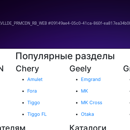
Популярные разделы
N
Chery
Geely
G
Amulet
Emgrand
Fora
MK
Tiggo
MK Cross
Tiggo FL
Otaka
ателям
Каталоги