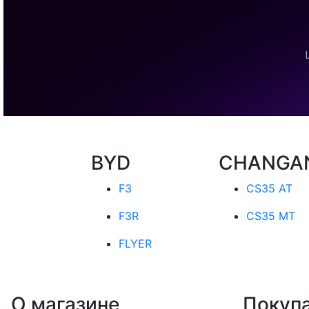
BYD
CHANGA
F3
CS35 AT
F3R
CS35 MT
FLYER
О магазине
Покуп