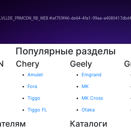
Популярные разделы
N
Chery
Geely
G
Amulet
Emgrand
Fora
MK
Tiggo
MK Cross
Tiggo FL
Otaka
ателям
Каталоги