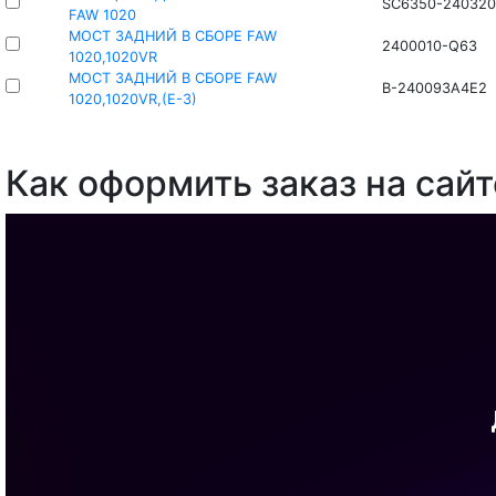
SC6350-240320
FAW 1020
МОСТ ЗАДНИЙ В СБОРЕ FAW
2400010-Q63
1020,1020VR
МОСТ ЗАДНИЙ В СБОРЕ FAW
B-240093A4E2
1020,1020VR,(E-3)
Как оформить заказ на сайт