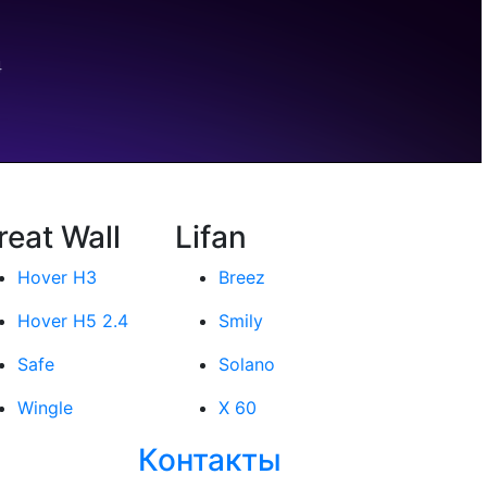
reat Wall
Lifan
Hover H3
Breez
Hover H5 2.4
Smily
Safe
Solano
Wingle
X 60
Контакты