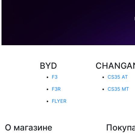
BYD
CHANGA
F3
CS35 AT
F3R
CS35 MT
FLYER
О магазине
Покуп