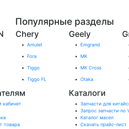
Популярные разделы
N
Chery
Geely
G
Amulet
Emgrand
Fora
MK
Tiggo
MK Cross
Tiggo FL
Otaka
ателям
Каталоги
 кабинет
Запчасти для китайс
Запрос запчасти по 
вка
Каталог масел
т товара
Скачать прайс-лист