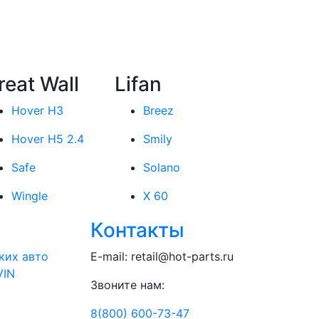
reat Wall
Lifan
Hover H3
Breez
Hover H5 2.4
Smily
Safe
Solano
Wingle
X 60
Контакты
ких авто
E-mail:
retail@hot-parts.ru
VIN
Звоните нам:
8(800) 600-73-
47