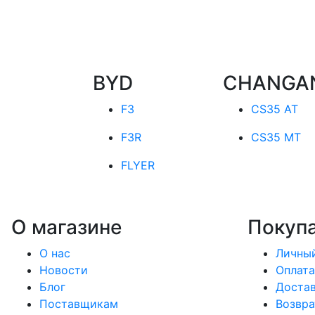
BYD
CHANGA
F3
CS35 AT
F3R
CS35 MT
FLYER
О магазине
Покуп
О нас
Личный
Новости
Оплата
Блог
Доста
Поставщикам
Возвра