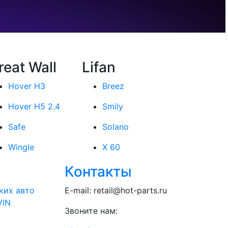
reat Wall
Lifan
Hover H3
Breez
Hover H5 2.4
Smily
Safe
Solano
Wingle
X 60
Контакты
ких авто
E-mail:
retail@hot-parts.ru
VIN
Звоните нам: