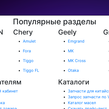
Популярные разделы
N
Chery
Geely
G
Amulet
Emgrand
Fora
MK
Tiggo
MK Cross
Tiggo FL
Otaka
ателям
Каталоги
 кабинет
Запчасти для китайс
Запрос запчасти по 
вка
Каталог масел
т товара
Скачать прайс-лист