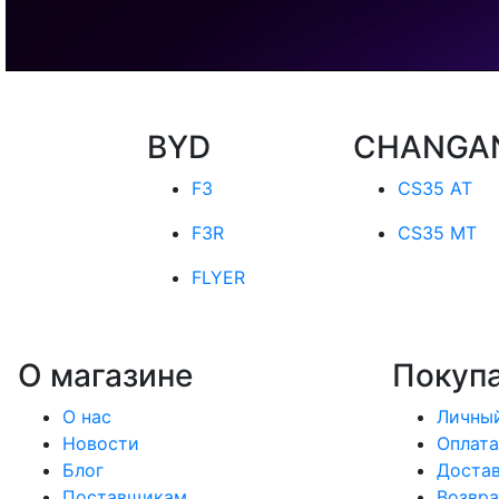
BYD
CHANGA
F3
CS35 AT
F3R
CS35 MT
FLYER
О магазине
Покуп
О нас
Личный
Новости
Оплата
Блог
Доста
Поставщикам
Возвра