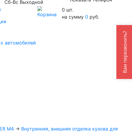
Сб-Вс Выходной
т
0
шт.
на сумму
0
руб.
ция
Вам перезвонить?
их автомобилей
ER M4
→
Внутренняя, внешняя отделка кузова для