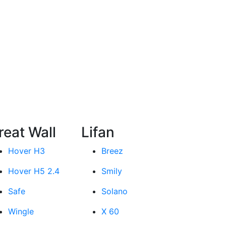
reat Wall
Lifan
Hover H3
Breez
Hover H5 2.4
Smily
Safe
Solano
Wingle
X 60