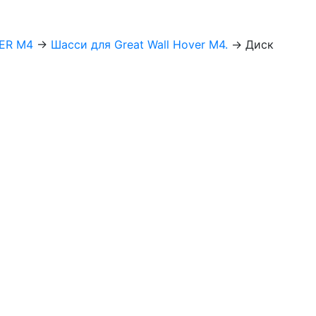
ER M4
→
Шасси для Great Wall Hover M4.
→
Диск