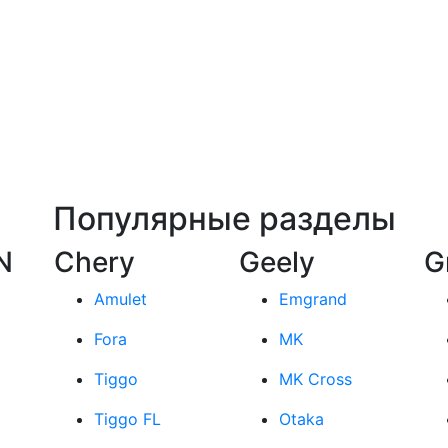
Популярные разделы
N
Chery
Geely
G
Amulet
Emgrand
Fora
MK
Tiggo
MK Cross
Tiggo FL
Otaka