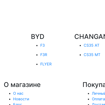
BYD
CHANGA
F3
CS35 AT
F3R
CS35 MT
FLYER
О магазине
Покуп
О нас
Личный
Новости
Оплата
Блог
Доста