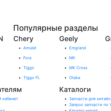
Популярные разделы
N
Chery
Geely
G
Amulet
Emgrand
Fora
MK
Tiggo
MK Cross
Tiggo FL
Otaka
ателям
Каталоги
 кабинет
Запчасти для китайс
Запрос запчасти по 
вка
Каталог масел