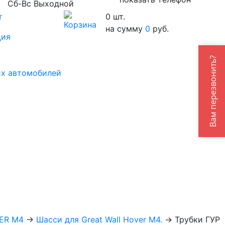
Сб-Вс Выходной
т
0
шт.
на сумму
0
руб.
ция
Вам перезвонить?
их автомобилей
ER M4
→
Шасси для Great Wall Hover M4.
→
Трубки ГУР