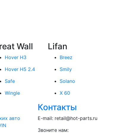
reat Wall
Lifan
Hover H3
Breez
Hover H5 2.4
Smily
Safe
Solano
Wingle
X 60
Контакты
ких авто
E-mail:
retail@hot-parts.ru
VIN
Звоните нам: