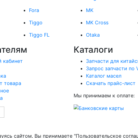
Fora
MK
Tiggo
MK Cross
Tiggo FL
Otaka
ателям
Каталоги
 кабинет
Запчасти для китайс
Запрос запчасти по 
вка
Каталог масел
т товара
Скачать прайс-лист
нное
Мы принимаем к оплате:
а
зуясь сайтом, Вы принимаете "Пользовательское согла