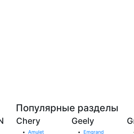
Популярные разделы
N
Chery
Geely
G
Amulet
Emgrand