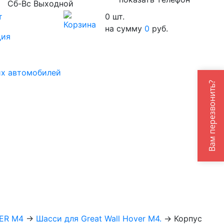
Сб-Вс Выходной
т
0
шт.
на сумму
0
руб.
ция
их автомобилей
Вам перезвонить?
ER M4
→
Шасси для Great Wall Hover M4.
→
Корпус