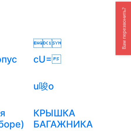
Вам перезвонить?

рпус
cU=
u唆o
ая
КРЫШКА
боре)
БАГАЖНИКА