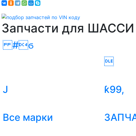
Запчасти для ШАССИ
#ϭ

J
ƙ99,
Все марки
ЗАПЧА