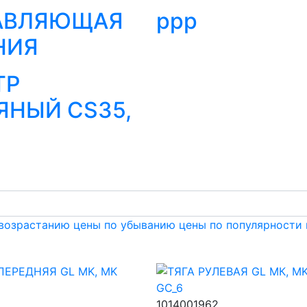
АВЛЯЮЩАЯ
ррр
НИЯ
ТР
ЯНЫЙ CS35,
 возрастанию цены
по убыванию цены
по популярности
1014001962