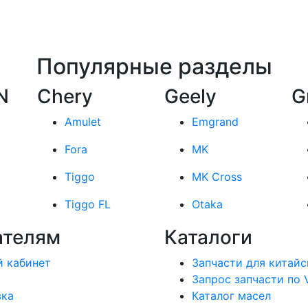
Популярные разделы
N
Chery
Geely
G
Amulet
Emgrand
Fora
MK
Tiggo
MK Cross
Tiggo FL
Otaka
ателям
Каталоги
 кабинет
Запчасти для китайс
Запрос запчасти по 
вка
Каталог масел