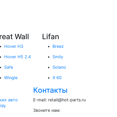
reat Wall
Lifan
Hover H3
Breez
Hover H5 2.4
Smily
Safe
Solano
Wingle
X 60
Контакты
ких авто
E-mail:
retail@hot-parts.ru
VIN
Звоните нам: