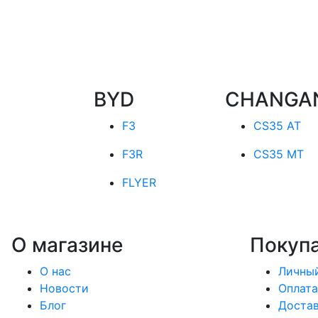
BYD
CHANGA
F3
CS35 AT
F3R
CS35 MT
FLYER
О магазине
Покуп
О нас
Личный
Новости
Оплата
Блог
Доста