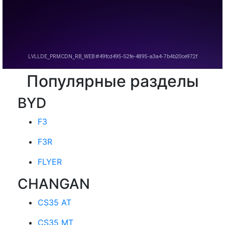
Популярные разделы
BYD
F3
F3R
FLYER
CHANGAN
CS35 AT
CS35 MT