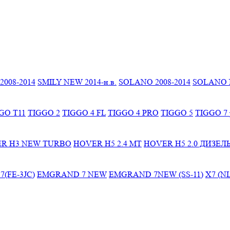
2008-2014
SMILY NEW 2014-н.в.
SOLANO 2008-2014
SOLANO N
GO T11
TIGGO 2
TIGGO 4 FL
TIGGO 4 PRO
TIGGO 5
TIGGO 7 
R H3 NEW TURBO
HOVER H5 2.4 МТ
HOVER H5 2.0 ДИЗЕЛ
(FE-3JC)
EMGRAND 7 NEW
EMGRAND 7NEW (SS-11)
X7 (NL