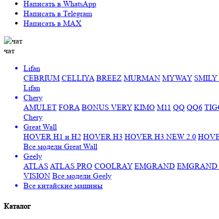
Написать в WhatsApp
Написать в Telegram
Написать в MAX
чат
Lifan
CEBRIUM
CELLIYA
BREEZ
MURMAN
MYWAY
SMILY 
Lifan
Chery
AMULET
FORA
BONUS VERY
KIMO
M11
QQ
QQ6
TIG
Chery
Great Wall
HOVER H1 и H2
HOVER H3
HOVER H3 NEW 2.0
HOVE
Все модели Great Wall
Geely
ATLAS
ATLAS PRO
COOLRAY
EMGRAND
EMGRAND 7
VISION
Все модели Geely
Все
китайские машины
Каталог