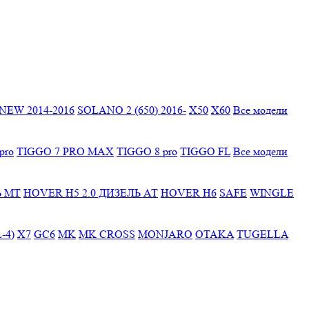
EW 2014-2016
SOLANO 2 (650) 2016-
X50
X60
Все модели
pro
TIGGO 7 PRO MAX
TIGGO 8 pro
TIGGO FL
Все модели
Ь МТ
HOVER H5 2.0 ДИЗЕЛЬ АТ
HOVER H6
SAFE
WINGLE
-4)
X7
GC6
MK
MK CROSS
MONJARO
OTAKA
TUGELLA