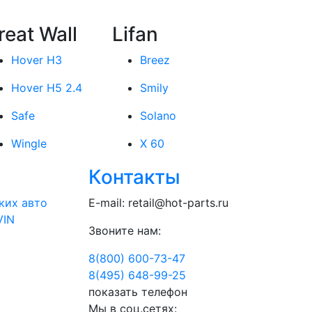
reat Wall
Lifan
Hover H3
Breez
Hover H5 2.4
Smily
Safe
Solano
Wingle
X 60
Контакты
ких авто
E-mail:
retail@hot-parts.ru
VIN
Звоните нам:
8(800) 600-73-
47
8(495) 648-99-
25
показать телефон
Мы в соц.сетях: