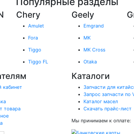
Популярные разделы
N
Chery
Geely
G
Amulet
Emgrand
Fora
MK
Tiggo
MK Cross
Tiggo FL
Otaka
ателям
Каталоги
 кабинет
Запчасти для китайс
Запрос запчасти по 
вка
Каталог масел
т товара
Скачать прайс-лист
нное
Мы принимаем к оплате:
а