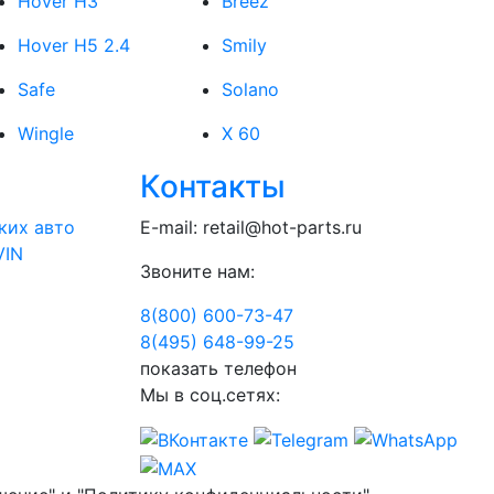
Hover H3
Breez
Hover H5 2.4
Smily
Safe
Solano
Wingle
X 60
Контакты
ких авто
E-mail:
retail@hot-parts.ru
VIN
Звоните нам:
8(800) 600-73-
47
8(495) 648-99-
25
показать телефон
Мы в соц.сетях: