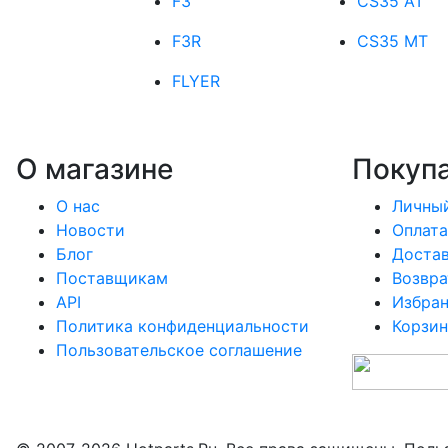
F3
CS35 AT
F3R
CS35 MT
FLYER
О магазине
Покуп
О нас
Личный
Новости
Оплата
Блог
Доста
Поставщикам
Возвра
API
Избра
Политика конфиденциальности
Корзин
Пользовательское соглашение