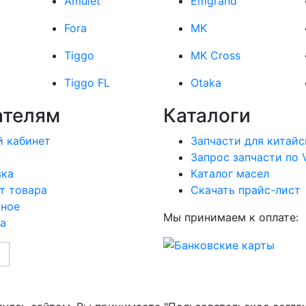
Amulet
Emgrand
Fora
MK
Tiggo
MK Cross
Tiggo FL
Otaka
ателям
Каталоги
 кабинет
Запчасти для китайс
Запрос запчасти по 
вка
Каталог масел
т товара
Скачать прайс-лист
нное
Мы принимаем к оплате:
а