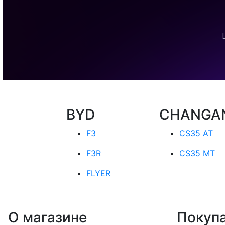
BYD
CHANGA
F3
CS35 AT
F3R
CS35 MT
FLYER
О магазине
Покуп