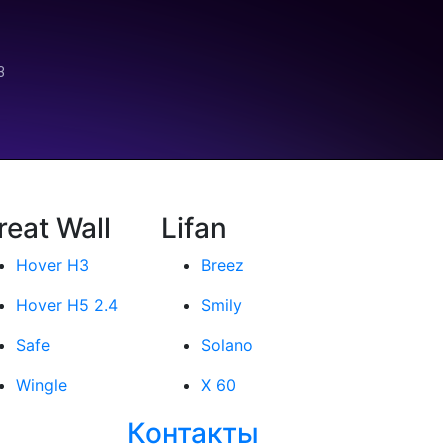
reat Wall
Lifan
Hover H3
Breez
Hover H5 2.4
Smily
Safe
Solano
Wingle
X 60
Контакты