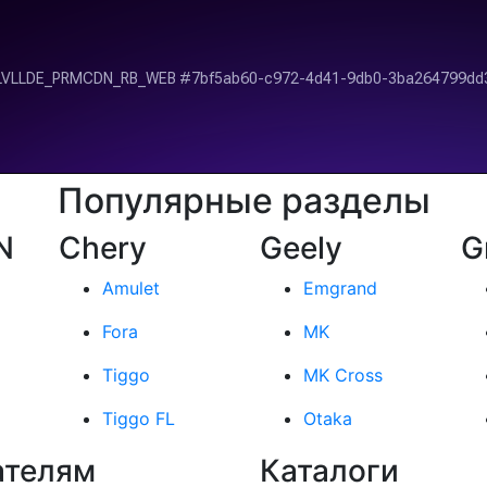
Популярные разделы
N
Chery
Geely
G
Amulet
Emgrand
Fora
MK
Tiggo
MK Cross
Tiggo FL
Otaka
ателям
Каталоги