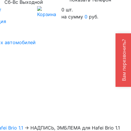
Сб-Вс Выходной
т
0
шт.
на сумму
0
руб.
ция
Вам перезвонить?
их автомобилей
ei Brio 1.1
→
НАДПИСЬ, ЭМБЛЕМА для Hafei Brio 1.1