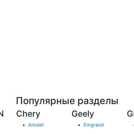
Популярные разделы
N
Chery
Geely
G
Amulet
Emgrand