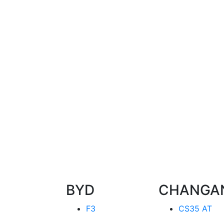
BYD
CHANGA
F3
CS35 AT