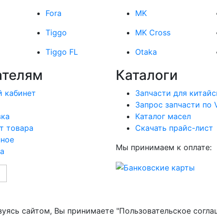
Fora
MK
Tiggo
MK Cross
Tiggo FL
Otaka
ателям
Каталоги
 кабинет
Запчасти для китайс
Запрос запчасти по 
вка
Каталог масел
т товара
Скачать прайс-лист
нное
Мы принимаем к оплате:
а
зуясь сайтом, Вы принимаете "Пользовательское согла