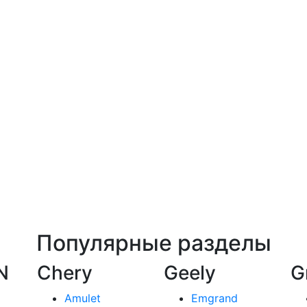
Популярные разделы
N
Chery
Geely
G
Amulet
Emgrand