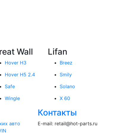
reat Wall
Lifan
Hover H3
Breez
Hover H5 2.4
Smily
Safe
Solano
Wingle
X 60
Контакты
ких авто
E-mail:
retail@hot-parts.ru
VIN