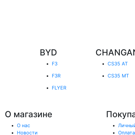
BYD
CHANGA
F3
CS35 AT
F3R
CS35 MT
FLYER
О магазине
Покуп
О нас
Личный
Новости
Оплата