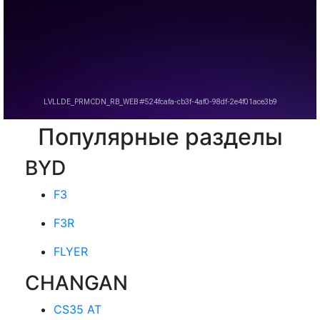
Популярные разделы
BYD
F3
F3R
FLYER
CHANGAN
CS35 AT