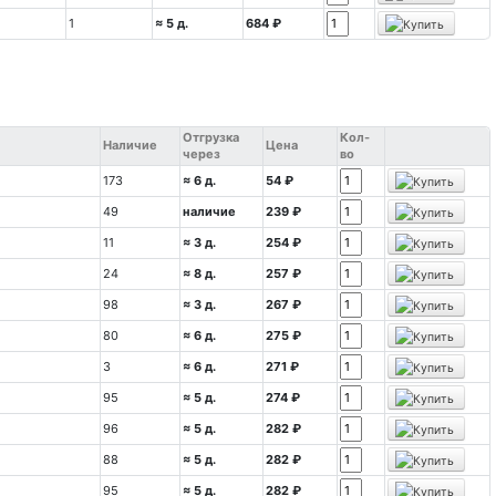
1
≈ 5 д.
684 ₽
Отгрузка
Кол-
Наличие
Цена
через
во
173
≈ 6 д.
54 ₽
49
наличие
239 ₽
11
≈ 3 д.
254 ₽
24
≈ 8 д.
257 ₽
98
≈ 3 д.
267 ₽
80
≈ 6 д.
275 ₽
3
≈ 6 д.
271 ₽
95
≈ 5 д.
274 ₽
96
≈ 5 д.
282 ₽
88
≈ 5 д.
282 ₽
95
≈ 5 д.
282 ₽