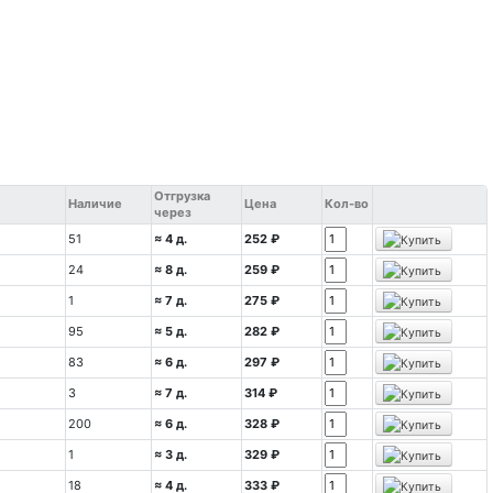
Отгрузка
Наличие
Цена
Кол-во
через
51
≈ 4 д.
252 ₽
24
≈ 8 д.
259 ₽
1
≈ 7 д.
275 ₽
95
≈ 5 д.
282 ₽
83
≈ 6 д.
297 ₽
3
≈ 7 д.
314 ₽
200
≈ 6 д.
328 ₽
1
≈ 3 д.
329 ₽
18
≈ 4 д.
333 ₽