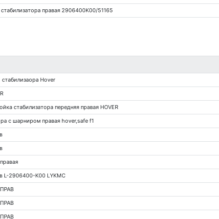
о стабилизатора правая 2906400K00/51165
и стабилизаора Hover
 R
йка стабилизатора передняя правая HOVER
а с шарниром правая hover,safe f1
в
в
 правая
ав L-2906400-K00 LYKMC
 ПРАВ
 ПРАВ
 ПРАВ