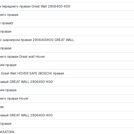
 переднего правая Great Wall 2906400-K00
него правая
¤ права¤
 правая
 с шарниром правая 2906400K00 GREAT WALL
 правая
го правая Great wall Hover
няя правая
 Great Wall HOVER SAFE (BOSCH) правая
правый GREAT WALL 2906400-K00
няя правая
его правая Hover
ав
правый GREAT WALL 2906400-K00
 правая
ИЗАТОРА