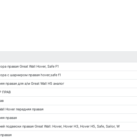
ра правая Great Wall Hover, Safe F1
ора с шарниром правая hover,safe f1
я правая для а/м Great Wall H5 аналог
Р ПРАВ
ав
all Hover передняя правая
няя правая
 подвески правая Great Wall: Hover, Hover H3, Hover H5, Safe, Sailor, W
 правая