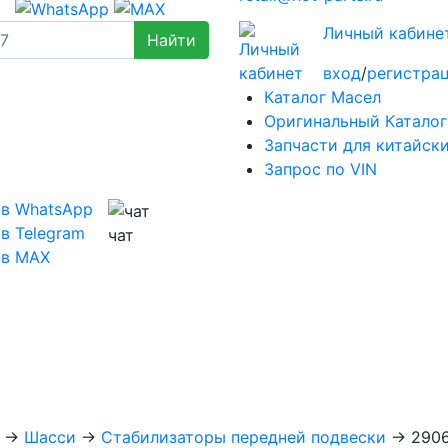
Личный кабине
вход
/
регистра
Каталог Масел
Оригинальный Каталог
Запчасти для китайск
Запрос по VIN
 в WhatsApp
в Telegram
чат
 в MAX
→
Шасси
→
Стабилизаторы передней подвески
→
290