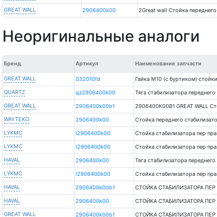
GREAT WALL
2906400k00
2Great wall Стойка переднег
Неоригинальные аналоги
Бренд
Артикул
Наименование запчасти
GREAT WALL
032010fd
Гайка М10 (с буртиком) стойк
QUARTZ
qz2906400k00
Тяга стабилизатора переднего
GREAT WALL
2906400k00b1
2906400K00B1 GREAT WALL Сто
WAYTEKO
2906400k00
Стойка переднего стабилизатор
LYKMC
l2906400k00
Стойка стабилизатора пер пра
LYKMC
l2906400k00
Стойка стабилизатора пер пра
HAVAL
2906400k00
Тяга стабилизатора переднего
LYKMC
l2906400k00
Стойка стабилизатора пер пр
HAVAL
2906400k00b1
СТОЙКА СТАБИЛИЗАТОРА ПЕР
HAVAL
2906400k00
СТОЙКА СТАБИЛИЗАТОРА ПЕР
GREAT WALL
2906400k00b1
СТОЙКА СТАБИЛИЗАТОРА ПЕР