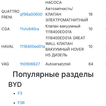
НАСОСА
Автозапчасть/
QUATTRO
qf96a00600
КЛАПАН
19
FRENI
ЭЛЕКТРОМАГНИТНЫЙ
Клапан вакуумный
CGA
11vlv840ra
10
1118400ED01A
1118400ED01A GREAT
WALL КЛАПАН
HAVAL
1118400ed01a
10
ВАКУУМНЫЙ HOVER
H5 ДИЗЕЛЬ
VAG
1h0906627
Autoersatzteil
64
Популярные разделы
BYD
F3
F3R