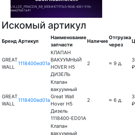
Искомый артикул
Наименование
Отгрузка
Бренд
Артикул
Наличие
Ц
запчасти
через
КЛАПАН
GREAT
ВАКУУМНЫЙ
3
1118400ed01a
2
≈ 9 д.
WALL
HOVER H5
₽
ДИЗЕЛЬ
Клапан
вакуумный
GREAT
Great Wall
3
1118400ed01a
2
≈ 6 д.
WALL
Hover H5
₽
Дизель
1118400-ED01A
Клапан
вакуумный