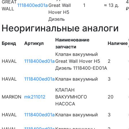
GREAT
4
1118400ed01a
Great Wall
1
≈ 13 д.
WALL
₽
Hover H5
Дизель
Неоригинальные аналоги
Наименование
Бренд
Артикул
Наличие
запчасти
Клапан вакуумный
HAVAL
1118400ed01a
Great Wall Hover H5
2
Дизель 1118400-ED01A
HAVAL
1118400ed01a
Kлaпaн вaкyyмный
3
КЛАПАН
MARKON
mk211012
ВАКУУМНОГО
20
НАСОСА
HAVAL
1118400ed01a
Kлaпaн вaкyyмный
3