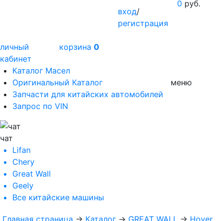
0
руб.
вход
/
регистрация
личный
корзина
0
кабинет
Каталог Масел
Оригинальный Каталог
меню
Запчасти для китайских автомобилей
Запрос по VIN
чат
Lifan
Chery
Great Wall
Geely
Все
китайские машины
Главная страница
→
Каталог
→
GREAT WALL
→
Hover