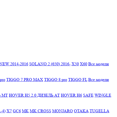
EW 2014-2016
SOLANO 2 (650) 2016-
X50
X60
Все модели
pro
TIGGO 7 PRO MAX
TIGGO 8 pro
TIGGO FL
Все модели
Ь МТ
HOVER H5 2.0 ДИЗЕЛЬ АТ
HOVER H6
SAFE
WINGLE
-4)
X7
GC6
MK
MK CROSS
MONJARO
OTAKA
TUGELLA