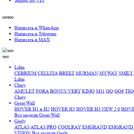
Запрос по VIN
меню
Написать в WhatsApp
Написать в Telegram
Написать в MAX
чат
Lifan
CEBRIUM
CELLIYA
BREEZ
MURMAN
MYWAY
SMILY 
Lifan
Chery
AMULET
FORA
BONUS VERY
KIMO
M11
QQ
QQ6
TIG
Chery
Great Wall
HOVER H1 и H2
HOVER H3
HOVER H3 NEW 2.0
HOVE
Все модели Great Wall
Geely
ATLAS
ATLAS PRO
COOLRAY
EMGRAND
EMGRAND 7
VISION
Все модели Geely