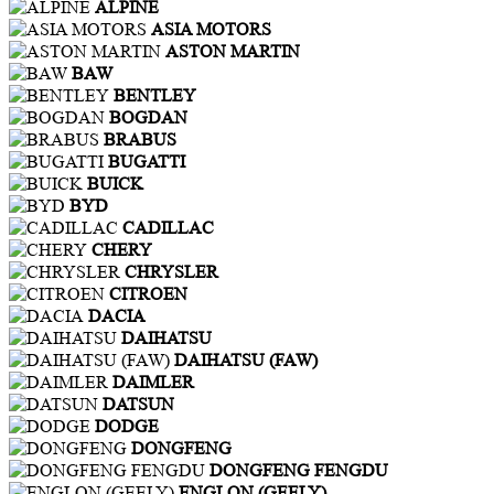
ALPINE
ASIA MOTORS
ASTON MARTIN
BAW
BENTLEY
BOGDAN
BRABUS
BUGATTI
BUICK
BYD
CADILLAC
CHERY
CHRYSLER
CITROEN
DACIA
DAIHATSU
DAIHATSU (FAW)
DAIMLER
DATSUN
DODGE
DONGFENG
DONGFENG FENGDU
ENGLON (GEELY)