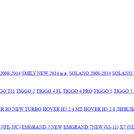
2008-2014
SMILY NEW 2014-н.в.
SOLANO 2008-2014
SOLANO N
GO T11
TIGGO 2
TIGGO 4 FL
TIGGO 4 PRO
TIGGO 5
TIGGO 7 
R H3 NEW TURBO
HOVER H5 2.4 МТ
HOVER H5 2.0 ДИЗЕЛ
(FE-3JC)
EMGRAND 7 NEW
EMGRAND 7NEW (SS-11)
X7 (NL