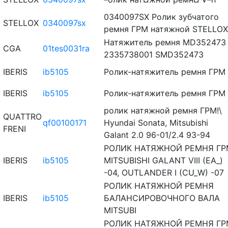
0340097SX Ролик зубчатого
STELLOX
0340097sx
ремня ГРМ натяжной STELLOX
Натяжитель ремня MD352473
CGA
01tes0031ra
2335738001 SMD352473
IBERIS
ib5105
Ролик-натяжитель ремня ГРМ
IBERIS
ib5105
Ролик-натяжитель ремня ГРМ
ролик натяжной ремня ГРМ!\
QUATTRO
qf00100171
Hyundai Sonata, Mitsubishi
FRENI
Galant 2.0 96-01/2.4 93-94
РОЛИК НАТЯЖНОЙ РЕМНЯ ГР
IBERIS
ib5105
MITSUBISHI GALANT VIII (EA_)
-04, OUTLANDER I (CU_W) -07
РОЛИК НАТЯЖНОЙ РЕМНЯ
IBERIS
ib5105
БАЛАНСИРОВОЧНОГО ВАЛА
MITSUBI
РОЛИК НАТЯЖНОЙ РЕМНЯ ГР