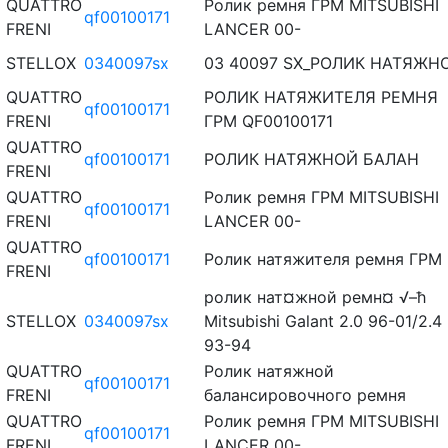
QUATTRO
Ролик ремня ГРМ MITSUBISHI
qf00100171
FRENI
LANCER 00-
STELLOX
0340097sx
03 40097 SX_РОЛИК НАТЯЖН
QUATTRO
РОЛИК НАТЯЖИТЕЛЯ РЕМНЯ
qf00100171
FRENI
ГРМ QF00100171
QUATTRO
qf00100171
РОЛИК НАТЯЖНОЙ БАЛАН
FRENI
QUATTRO
Ролик ремня ГРМ MITSUBISHI
qf00100171
FRENI
LANCER 00-
QUATTRO
qf00100171
Ролик натяжителя ремня ГРМ
FRENI
ролик нат¤жной ремн¤ √–ћ
STELLOX
0340097sx
Mitsubishi Galant 2.0 96-01/2.4
93-94
QUATTRO
Ролик натяжной
qf00100171
FRENI
балансировочного ремня
QUATTRO
Ролик ремня ГРМ MITSUBISHI
qf00100171
FRENI
LANCER 00-