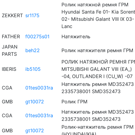
Ролик натяжной ремня ГРМ
Hyundai Santa Fe 01- Kia Soren
ZEKKERT
sr1175
02- Mitsubishi Galant VIII IX 03-
Lanc
FATHER
f00275s01
Натяжитель
JAPAN
beh22
Ролик натяжителя ремня ГРМ
PARTS
РОЛИК НАТЯЖНОЙ РЕМНЯ ГР
IBERIS
ib5105
MITSUBISHI GALANT VIII (EA_)
-04, OUTLANDER I (CU_W) -07
Натяжитель ремня MD352473
CGA
01tes0031ra
2335738001 SMD352473
GMB
gt10072
Ролик ГРМ
Натяжитель ремня MD352473
CGA
01tes0031ra
2335738001 SMD352473
Ролик-натяжитель ремня ГРМ
GMB
gt10072
(HYUNDAI/KIA)