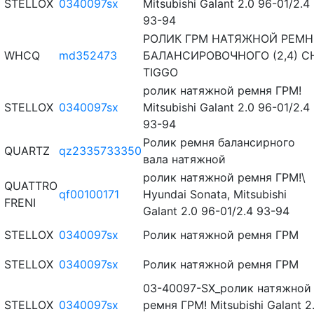
STELLOX
0340097sx
Mitsubishi Galant 2.0 96-01/2.4
93-94
РОЛИК ГРМ НАТЯЖНОЙ РЕМН
WHCQ
md352473
БАЛАНСИРОВОЧНОГО (2,4) C
TIGGO
ролик натяжной ремня ГРМ!
STELLOX
0340097sx
Mitsubishi Galant 2.0 96-01/2.4
93-94
Ролик ремня балансирного
QUARTZ
qz2335733350
вала натяжной
ролик натяжной ремня ГРМ!\
QUATTRO
qf00100171
Hyundai Sonata, Mitsubishi
FRENI
Galant 2.0 96-01/2.4 93-94
STELLOX
0340097sx
Ролик натяжной ремня ГРМ
STELLOX
0340097sx
Ролик натяжной ремня ГРМ
03-40097-SX_ролик натяжной
STELLOX
0340097sx
ремня ГРМ! Mitsubishi Galant 2