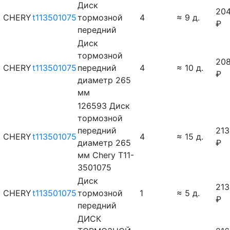
Диск
20
CHERY
t113501075
тормозной
4
≈ 9 д.
₽
передний
Диск
тормозной
20
CHERY
t113501075
передний
4
≈ 10 д.
₽
диаметр 265
мм
126593 Диск
тормозной
передний
213
CHERY
t113501075
4
≈ 15 д.
диаметр 265
₽
мм Chery T11-
3501075
Диск
213
CHERY
t113501075
тормозной
1
≈ 5 д.
₽
передний
ДИСК