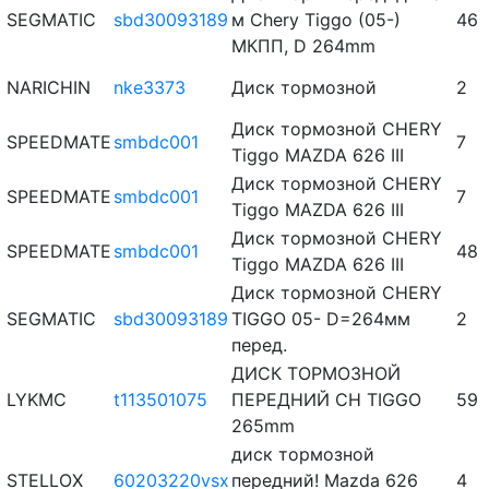
SEGMATIC
sbd30093189
м Chery Tiggo (05-)
46
МКПП, D 264mm
NARICHIN
nke3373
Диск тормозной
2
Диск тормозной CHERY
SPEEDMATE
smbdc001
7
Tiggo MAZDA 626 III
Диск тормозной CHERY
SPEEDMATE
smbdc001
7
Tiggo MAZDA 626 III
Диск тормозной CHERY
SPEEDMATE
smbdc001
48
Tiggo MAZDA 626 III
Диск тормозной CHERY
SEGMATIC
sbd30093189
TIGGO 05- D=264мм
2
перед.
ДИСК ТОРМОЗНОЙ
LYKMC
t113501075
ПЕРЕДНИЙ CH TIGGO
59
265mm
диск тормозной
STELLOX
60203220vsx
передний! Mazda 626
4