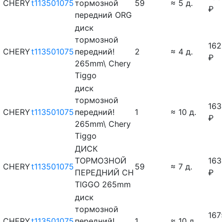
CHERY
t113501075
тормозной
59
≈ 5 д.
₽
передний ORG
диск
тормозной
162
CHERY
t113501075
передний!
2
≈ 4 д.
₽
265mm\ Chery
Tiggo
диск
тормозной
163
CHERY
t113501075
передний!
1
≈ 10 д.
₽
265mm\ Chery
Tiggo
ДИСК
ТОРМОЗНОЙ
163
CHERY
t113501075
59
≈ 7 д.
ПЕРЕДНИЙ CH
₽
TIGGO 265mm
диск
тормозной
167
CHERY
t113501075
передний!
1
≈ 10 д.