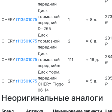
₽
передний
Диск
тормозной
27
CHERY
t113501075
1
≈ 8 д.
передний
₽
D=265
Диск
281
CHERY
t113501075
тормозной
2
≈ 8 д.
₽
передний
Диск
28
CHERY
t113501075
тормозной
111
≈ 16 д.
₽
переднийm
Диск торм.
передний
28
CHERY
t113501075
2
≈ 5 д.
CHERY Tiggo
₽
06-14
Неоригинальные аналоги
Бренд
Артикул
Наименование запчасти
Нал