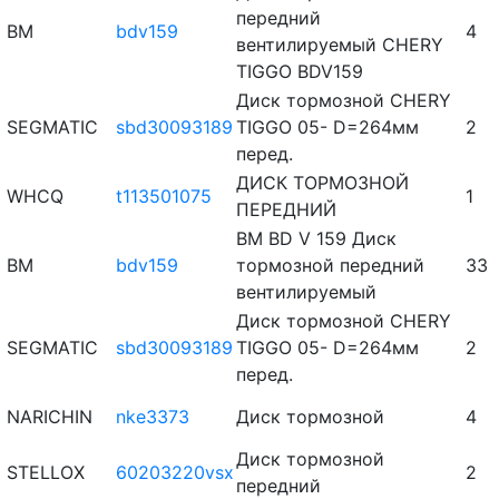
передний
BM
bdv159
4
вентилируемый CHERY
TIGGO BDV159
Диск тормозной CHERY
SEGMATIC
sbd30093189
TIGGO 05- D=264мм
2
перед.
ДИСК ТОРМОЗНОЙ
WHCQ
t113501075
1
ПЕРЕДНИЙ
BM BD V 159 Диск
BM
bdv159
тормозной передний
33
вентилируемый
Диск тормозной CHERY
SEGMATIC
sbd30093189
TIGGO 05- D=264мм
2
перед.
NARICHIN
nke3373
Диск тормозной
4
Диск тормозной
STELLOX
60203220vsx
2
передний