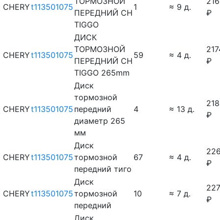
ТОРМОЗНОЙ
216
CHERY
t113501075
1
≈ 9 д.
ПЕРЕДНИЙ CH
₽
TIGGO
ДИСК
ТОРМОЗНОЙ
217
CHERY
t113501075
59
≈ 4 д.
ПЕРЕДНИЙ CH
₽
TIGGO 265mm
Диск
тормозной
218
CHERY
t113501075
передний
4
≈ 13 д.
₽
диаметр 265
мм
Диск
22
CHERY
t113501075
тормозной
67
≈ 4 д.
₽
передний тиго
Диск
22
CHERY
t113501075
тормозной
10
≈ 7 д.
₽
передний
Диск