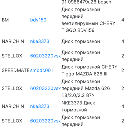
91 0986479u26 bosch
Диск тормозной
передний
BM
bdv159
4
вентилируемый CHERY
TIGGO BDV159
NARICHIN
nke3373
Диск тормозной
4
Диск тормозной
STELLOX
60203220vsx
2
передний
Диск тормозной CHERY
SPEEDMATE
smbdc001
2
Tiggo MAZDA 626 III
Диск тормозной
STELLOX
60203220vsx
передний Mazda 626
2
1.8/2.0/2.2 87>
NKE3373 Диск
NARICHIN
nke3373
4
тормозной
Диск тормозной
STELLOX
60203220vsx
2
передний