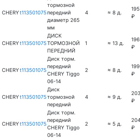
тормозной
195
CHERY
t113501075
передний
4
≈ 8 д.
₽
диаметр 265
мм
ДИСК
196
CHERY
t113501075
ТОРМОЗНОЙ
1
≈ 13 д.
₽
ПЕРЕДНИЙ
Диск торм.
передний
199
CHERY
t113501075
2
≈ 8 д.
CHERY Tiggo
₽
06-14
Диск
20
CHERY
t113501075
тормозной
4
≈ 9 д.
₽
передний
Диск торм.
передний
20
CHERY
t113501075
2
≈ 5 д.
CHERY Tiggo
₽
06-14