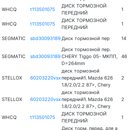
ДИСК ТОРМОЗНОЙ
WHCQ
t113501075
1
ПЕРЕДНИЙ
ДИСК ТОРМОЗНОЙ
WHCQ
t113501075
1
ПЕРЕДНИЙ
SEGMATIC
sbd30093189
Диск тормозной пер
14
Диск тормозной пер.
SEGMATIC
sbd30093189
CHERY Tiggo 05- МКПП,
46
D=264mm
диск тормозной
STELLOX
60203220vsx
передний!\ Mazda 626
2
1.8/2.0/2.2 87>, Chery
диск тормозной
STELLOX
60203220vsx
передний!\ Mazda 626
2
1.8/2.0/2.2 87>, Chery
ДИСК ТОРМОЗНОЙ
WHCQ
t113501075
1
ПЕРЕДНИЙ
Диск торм. перед. для а