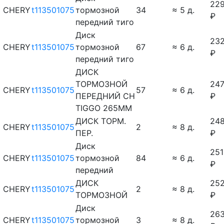
22
CHERY
t113501075
тормозной
34
≈ 5 д.
₽
передний тиго
Диск
232
CHERY
t113501075
тормозной
67
≈ 6 д.
₽
передний тиго
ДИСК
ТОРМОЗНОЙ
24
CHERY
t113501075
57
≈ 6 д.
ПЕРЕДНИЙ CH
₽
TIGGO 265MM
ДИСК ТОРМ.
24
CHERY
t113501075
2
≈ 8 д.
ПЕР.
₽
Диск
251
CHERY
t113501075
тормозной
84
≈ 6 д.
₽
передний
ДИСК
25
CHERY
t113501075
2
≈ 8 д.
ТОРМОЗНОЙ
₽
Диск
26
CHERY
t113501075
тормозной
3
≈ 8 д.