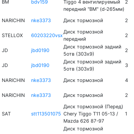
BM
bdv159
Tiggo 4 вентилируемый
2
передний "BM" (d-265мм)
NARICHIN
nke3373
Диск тормозной
2
Диск тормозной
STELLOX
60203220vsx
2
передний
Диск тормозной задний
JD
jbd0190
2
5отв (303х9)
Диск тормозной задний
JD
jbd0190
3
5отв (303х9)
NARICHIN
nke3373
Диск тормозной
4
NARICHIN
nke3373
Диск тормозной
2
Диск тормозной (Перед)
SAT
stt113501075
Chery Tiggo T11 05-13 /
1
Mazda 626 87-97
Диск тормозной