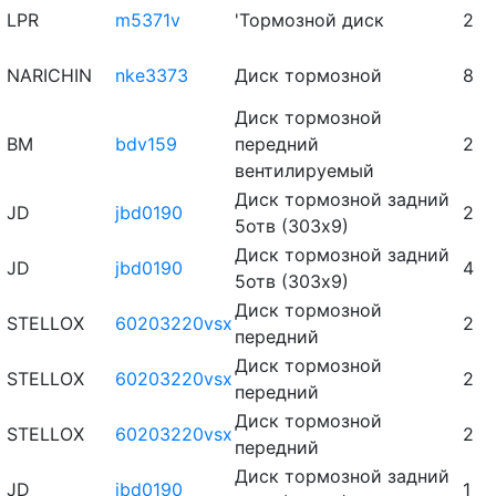
LPR
m5371v
'Тормозной диск
2
NARICHIN
nke3373
Диск тормозной
8
Диск тормозной
BM
bdv159
передний
2
вентилируемый
Диск тормозной задний
JD
jbd0190
2
5отв (303х9)
Диск тормозной задний
JD
jbd0190
4
5отв (303х9)
Диск тормозной
STELLOX
60203220vsx
2
передний
Диск тормозной
STELLOX
60203220vsx
2
передний
Диск тормозной
STELLOX
60203220vsx
2
передний
Диск тормозной задний
JD
jbd0190
1