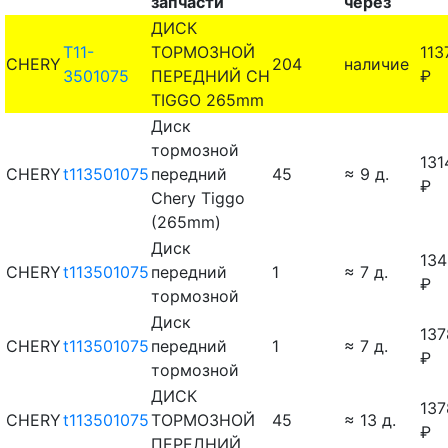
запчасти
через
ДИСК
T11-
ТОРМОЗНОЙ
113
CHERY
204
наличие
3501075
ПЕРЕДНИЙ CH
₽
TIGGO 265mm
Диск
тормозной
131
CHERY
t113501075
передний
45
≈ 9 д.
₽
Chery Tiggo
(265mm)
Диск
134
CHERY
t113501075
передний
1
≈ 7 д.
₽
тормозной
Диск
137
CHERY
t113501075
передний
1
≈ 7 д.
₽
тормозной
ДИСК
137
CHERY
t113501075
ТОРМОЗНОЙ
45
≈ 13 д.
₽
ПЕРЕДНИЙ