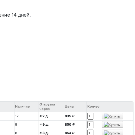
ение 14 дней.
Отгрузка
Наличие
Цена
Кол-во
через
12
≈ 2 д.
835 ₽
9
≈ 9 д.
850 ₽
8
≈ 3 д.
854 ₽