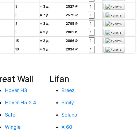
3
≈ 3 д.
2527 ₽
5
≈ 7 д.
2579 ₽
3
≈ 3 д.
2795 ₽
3
≈ 3 д.
2861 ₽
15
≈ 2 д.
2896 ₽
16
≈ 3 д.
2934 ₽
reat Wall
Lifan
Hover H3
Breez
Hover H5 2.4
Smily
Safe
Solano
Wingle
X 60