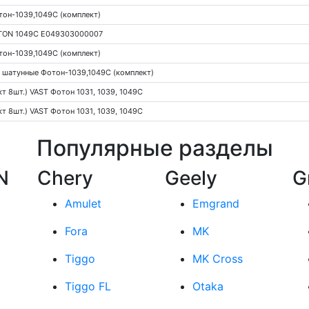
он-1039,1049С (комплект)
TON 1049С E049303000007
он-1039,1049С (комплект)
 шатунные Фотон-1039,1049С (комплект)
т 8шт.) VAST Фотон 1031, 1039, 1049C
т 8шт.) VAST Фотон 1031, 1039, 1049C
Популярные разделы
N
Chery
Geely
G
Amulet
Emgrand
Fora
MK
Tiggo
MK Cross
Tiggo FL
Otaka