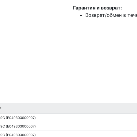
Гарантия и возврат:
Возврат/обмен в теч
и
49С (E049303000007)
49С (E049303000007)
49С (E049303000007)