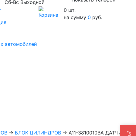
Сб-Вс Выходной
т
0
шт.
на сумму
0
руб.
ция
их автомобилей
РОВ
→
БЛОК ЦИЛИНДРОВ
→
A11-3810010BA ДАТЧИК