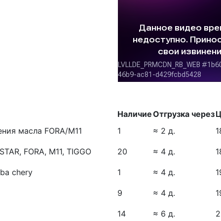
Наличие
Отгрузка через
Ц
ения масла FORA/M11
1
≈ 2 д.
1
AR, FORA, M11, TIGGO
20
≈ 4 д.
1
ba chery
1
≈ 4 д.
1
9
≈ 4 д.
1
14
≈ 6 д.
2