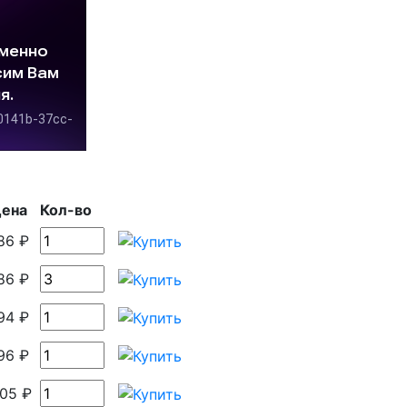
ена
Кол-во
86 ₽
86 ₽
94 ₽
96 ₽
05 ₽