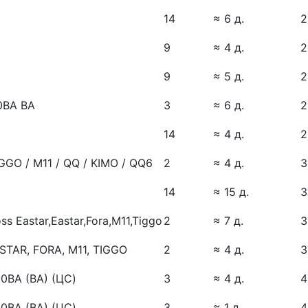
14
≈ 6 д.
2
9
≈ 4 д.
2
9
≈ 5 д.
2
0BA BA
3
≈ 6 д.
2
14
≈ 4 д.
2
GO / М11 / QQ / KIMO / QQ6
2
≈ 4 д.
3
14
≈ 15 д.
3
 Eastar,Eastar,Fora,M11,Tiggo
2
≈ 7 д.
3
AR, FORA, M11, TIGGO
2
≈ 4 д.
3
0BA (BA) (ЦС)
3
≈ 4 д.
4
0BA (BA) (ЦС)
3
≈ 1 д.
4