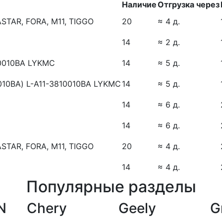
Наличие
Отгрузка через
TAR, FORA, M11, TIGGO
20
≈ 4 д.
14
≈ 2 д.
10010BA LYKMC
14
≈ 5 д.
010BA) L-A11-3810010BA LYKMC
14
≈ 5 д.
14
≈ 6 д.
14
≈ 6 д.
TAR, FORA, M11, TIGGO
20
≈ 4 д.
14
≈ 4 д.
Популярные разделы
N
Chery
Geely
G