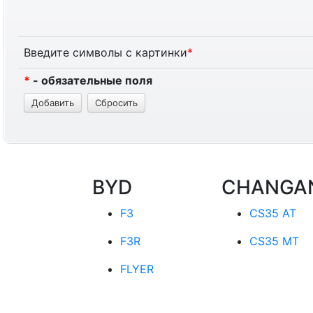
Введите символы с картинки
*
*
- обязательные поля
BYD
CHANGA
F3
CS35 AT
F3R
CS35 MT
FLYER