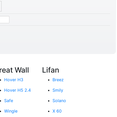
reat Wall
Lifan
Hover H3
Breez
Hover H5 2.4
Smily
Safe
Solano
Wingle
X 60