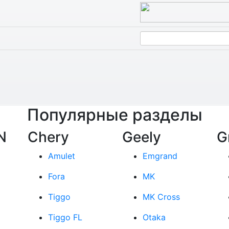
Популярные разделы
N
Chery
Geely
G
Amulet
Emgrand
Fora
MK
Tiggo
MK Cross
Tiggo FL
Otaka