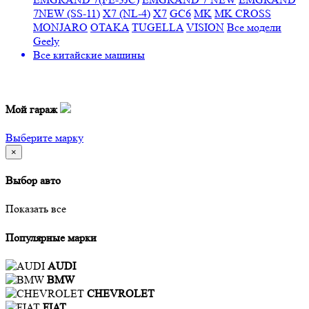
7NEW (SS-11)
X7 (NL-4)
X7
GC6
MK
MK CROSS
MONJARO
OTAKA
TUGELLA
VISION
Все модели
Geely
Все
китайские машины
Мой гараж
Выберите марку
×
Выбор авто
Показать все
Популярные марки
AUDI
BMW
CHEVROLET
FIAT