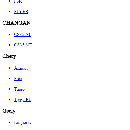
F3R
FLYER
CHANGAN
CS35 AT
CS35 MT
Chery
Amulet
Fora
Tiggo
Tiggo FL
Geely
Emgrand