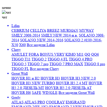
меню
чат
Lifan
CEBRIUM
CELLIYA
BREEZ
MURMAN
MYWAY
SMILY 2008-2014
SMILY NEW 2014-н.в.
SOLANO 2008-
2014
SOLANO NEW 2014-2016
SOLANO 2 (650) 2016-
X50
X60
Все модели Lifan
Chery
AMULET
FORA
BONUS VERY
KIMO
M11
QQ
QQ6
TIGGO T11
TIGGO 2
TIGGO 4 FL
TIGGO 4 PRO
TIGGO 5
TIGGO 7 pro
TIGGO 7 PRO MAX
TIGGO 8 pro
TIGGO FL
Все модели Chery
Great Wall
HOVER H1 и H2
HOVER H3
HOVER H3 NEW 2.0
HOVER H3 NEW TURBO
HOVER H5 2.4 МТ
HOVER
H5 2.0 ДИЗЕЛЬ МТ
HOVER H5 2.0 ДИЗЕЛЬ АТ
HOVER H6
SAFE
WINGLE
Все модели Great Wall
Geely
ATLAS
ATLAS PRO
COOLRAY
EMGRAND
EMGRAND 7(FE-3JC)
EMGRAND 7 NEW
EMGRAND