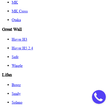
MK
MK Cross
Otaka
Great Wall
Hover H3
Hover H5 2.4
Safe
Wingle
Lifan
Breez
Smily
Solano