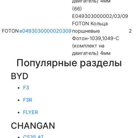
двигатель) 4мм
(66)
E049303000002/03/09
FOTON Кольца
FOTON
e0493030000020309
поршневые
2
Фотон-1039,1049-С
(комплект на
двигатель) 4мм
Популярные разделы
BYD
F3
F3R
FLYER
CHANGAN
CS35 AT