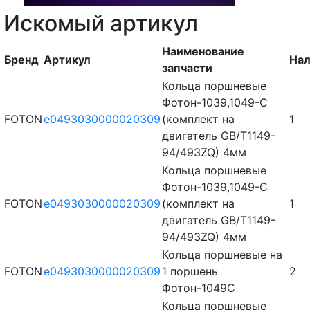
Искомый артикул
Наименование
Бренд
Артикул
Нал
запчасти
Кольца поршневые
Фотон-1039,1049-С
FOTON
e0493030000020309
(комплект на
1
двигатель GB/T1149-
94/493ZQ) 4мм
Кольца поршневые
Фотон-1039,1049-С
FOTON
e0493030000020309
(комплект на
1
двигатель GB/T1149-
94/493ZQ) 4мм
Кольца поршневые на
FOTON
e0493030000020309
1 поршень
2
Фотон-1049С
Кольца поршневые