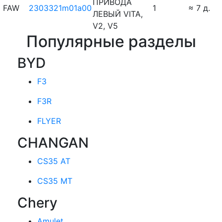
ПРИВОДА
FAW
2303321m01a00
1
≈ 7 д.
ЛЕВЫЙ VITA,
V2, V5
Популярные разделы
BYD
F3
F3R
FLYER
CHANGAN
CS35 AT
CS35 MT
Chery
Amulet