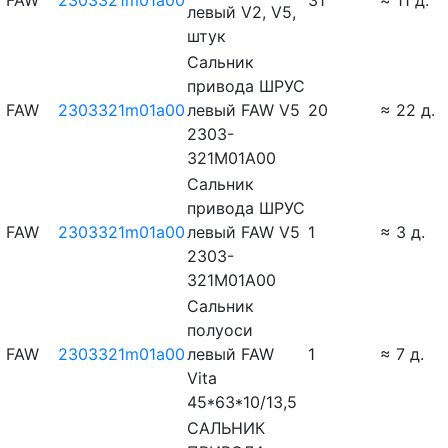
FAW
2303321m01a00
31
≈ 11 д.
левый V2, V5,
штук
Сальник
привода ШРУС
FAW
2303321m01a00
левый FAW V5
20
≈ 22 д.
2303-
321M01A00
Сальник
привода ШРУС
FAW
2303321m01a00
левый FAW V5
1
≈ 3 д.
2303-
321M01A00
Сальник
полуоси
FAW
2303321m01a00
левый FAW
1
≈ 7 д.
Vita
45*63*10/13,5
САЛЬНИК