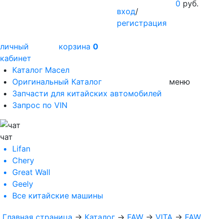
0
руб.
вход
/
регистрация
личный
корзина
0
кабинет
Каталог Масел
Оригинальный Каталог
меню
Запчасти для китайских автомобилей
Запрос по VIN
чат
Lifan
Chery
Great Wall
Geely
Все
китайские машины
Главная страница
→
Каталог
→
FAW
→
VITA
→
FAW