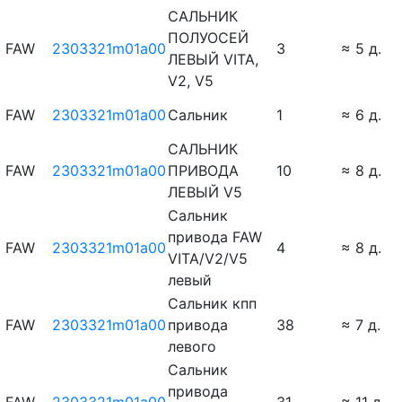
САЛЬНИК
ПОЛУОСЕЙ
FAW
2303321m01a00
3
≈ 5 д.
ЛЕВЫЙ VITA,
V2, V5
FAW
2303321m01a00
Сальник
1
≈ 6 д.
САЛЬНИК
FAW
2303321m01a00
ПРИВОДА
10
≈ 8 д.
ЛЕВЫЙ V5
Сальник
привода FAW
FAW
2303321m01a00
4
≈ 8 д.
VITA/V2/V5
левый
Сальник кпп
FAW
2303321m01a00
привода
38
≈ 7 д.
левого
Сальник
привода