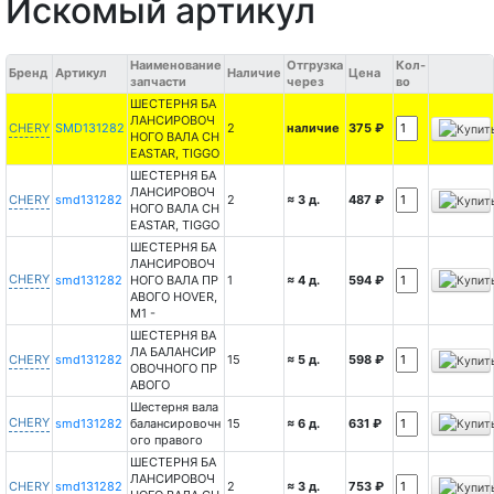
Искомый артикул
Наименование
Отгрузка
Кол-
Бренд
Артикул
Наличие
Цена
запчасти
через
во
ШЕСТЕРНЯ БА
ЛАНСИРОВОЧ
CHERY
SMD131282
2
наличие
375 ₽
НОГО ВАЛА CH
EASTAR, TIGGO
ШЕСТЕРНЯ БА
ЛАНСИРОВОЧ
CHERY
smd131282
2
≈ 3 д.
487 ₽
НОГО ВАЛА CH
EASTAR, TIGGO
ШЕСТЕРНЯ БА
ЛАНСИРОВОЧ
CHERY
smd131282
НОГО ВАЛА ПР
1
≈ 4 д.
594 ₽
АВОГО HOVER,
М1 -
ШЕСТЕРНЯ ВА
ЛА БАЛАНСИР
CHERY
smd131282
15
≈ 5 д.
598 ₽
ОВОЧНОГО ПР
АВОГО
Шестерня вала
CHERY
smd131282
балансировочн
15
≈ 6 д.
631 ₽
ого правого
ШЕСТЕРНЯ БА
ЛАНСИРОВОЧ
CHERY
smd131282
2
≈ 3 д.
753 ₽