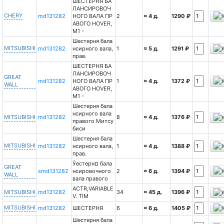
ШЕСТЕРНЯ БА
ЛАНСИРОВОЧ
CHERY
md131282
НОГО ВАЛА ПР
2
≈ 4 д.
1290 ₽
АВОГО HOVER,
М1 -
Шестерня бала
MITSUBISHI
md131282
нсирного вала,
1
≈ 5 д.
1291 ₽
прав.
ШЕСТЕРНЯ БА
ЛАНСИРОВОЧ
GREAT
md131282
НОГО ВАЛА ПР
1
≈ 4 д.
1372 ₽
WALL
АВОГО HOVER,
М1 -
Шестерня бала
нсирного вала
MITSUBISHI
md131282
8
≈ 4 д.
1376 ₽
правого Митсу
биси
Шестерня бала
MITSUBISHI
md131282
нсирного вала,
1
≈ 4 д.
1388 ₽
прав.
Ўестерн¤ бала
GREAT
smd131282
нсировочного
2
≈ 6 д.
1394 ₽
WALL
вала правого
ACTR,VARIABLE
MITSUBISHI
md131282
34
≈ 45 д.
1396 ₽
V. TIM
MITSUBISHI
md131282
ШЕСТЕРНЯ
6
≈ 6 д.
1405 ₽
Шестерня бала