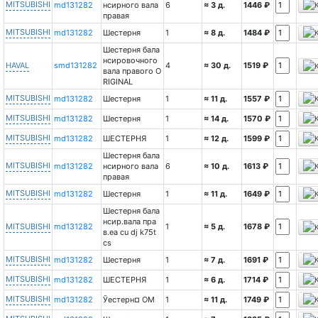
MITSUBISHI
md131282
нсирного вала
6
≈ 3 д.
1446 ₽
правая
MITSUBISHI
md131282
Шестерня
1
≈ 8 д.
1484 ₽
Шестерня бала
нсировочного
HAVAL
smd131282
4
≈ 30 д.
1519 ₽
вала правого O
RIGINAL
MITSUBISHI
md131282
Шестерня
1
≈ 11 д.
1557 ₽
MITSUBISHI
md131282
Шестерня
1
≈ 14 д.
1570 ₽
MITSUBISHI
md131282
ШЕСТЕРНЯ
1
≈ 12 д.
1599 ₽
Шестерня бала
MITSUBISHI
md131282
нсирного вала
6
≈ 10 д.
1613 ₽
правая
MITSUBISHI
md131282
Шестерня
1
≈ 11 д.
1649 ₽
Шестерня бала
нсир.вала пра
MITSUBISHI
md131282
1
≈ 5 д.
1678 ₽
в.ea cu dj k75t
cs
MITSUBISHI
md131282
Шестерня
1
≈ 7 д.
1691 ₽
MITSUBISHI
md131282
ШЕСТЕРНЯ
1
≈ 6 д.
1714 ₽
MITSUBISHI
md131282
Ўестерн¤ OM
1
≈ 11 д.
1749 ₽