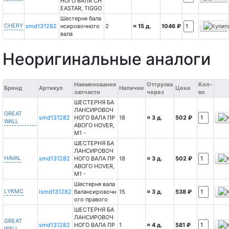
НОГО ВАЛА CH
EASTAR, TIGGO
Шестерня бала
CHERY
smd131282
нсировочного
2
≈ 15 д.
1046 ₽
вала
Неоригинальные аналоги
Наименование
Отгрузка
Кол-
Бренд
Артикул
Наличие
Цена
запчасти
через
во
ШЕСТЕРНЯ БА
ЛАНСИРОВОЧ
GREAT
smd131282
НОГО ВАЛА ПР
18
≈ 3 д.
502 ₽
WALL
АВОГО HOVER,
М1 -
ШЕСТЕРНЯ БА
ЛАНСИРОВОЧ
HAVAL
smd131282
НОГО ВАЛА ПР
18
≈ 3 д.
502 ₽
АВОГО HOVER,
М1 -
Шестерня вала
LYKMC
lsmd131282
балансировочн
15
≈ 3 д.
538 ₽
ого правого
ШЕСТЕРНЯ БА
ЛАНСИРОВОЧ
GREAT
smd131282
НОГО ВАЛА ПР
1
≈ 4 д.
581 ₽
WALL