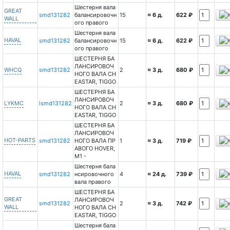
Шестерня вала
GREAT
smd131282
балансировочн
15
≈ 6 д.
622 ₽
WALL
ого правого
Шестерня вала
HAVAL
smd131282
балансировочн
15
≈ 6 д.
622 ₽
ого правого
ШЕСТЕРНЯ БА
ЛАНСИРОВОЧ
WHCQ
smd131282
2
≈ 3 д.
680 ₽
НОГО ВАЛА CH
EASTAR, TIGGO
ШЕСТЕРНЯ БА
ЛАНСИРОВОЧ
LYKMC
lsmd131282
2
≈ 3 д.
680 ₽
НОГО ВАЛА CH
EASTAR, TIGGO
ШЕСТЕРНЯ БА
ЛАНСИРОВОЧ
HOT-PARTS
smd131282
НОГО ВАЛА ПР
1
≈ 3 д.
719 ₽
АВОГО HOVER,
М1 -
Шестерня бала
HAVAL
smd131282
нсировочного
4
≈ 24 д.
739 ₽
вала правого
ШЕСТЕРНЯ БА
GREAT
ЛАНСИРОВОЧ
smd131282
2
≈ 3 д.
742 ₽
WALL
НОГО ВАЛА CH
EASTAR, TIGGO
Шестерня бала