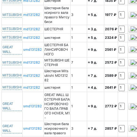
MITSUBISHI
md131282
Шестерня
1
≈ 7 д.
1835 ₽
Шестерня бала
нсирного вала
MITSUBISHI
md131282
3
≈ 5 д.
1977 ₽
правого Митсу
биси
MITSUBISHI
md131282
ШЕСТЕРНЯ
1
≈ 3 д.
2076 ₽
MITSUBISHI
md131282
шестерня
1
≈ 5 д.
2324 ₽
ШЕСТЕРНЯ БА
GREAT
smd131282
ЛАНСИРОВОЧ
1
≈ 9 д.
2561 ₽
WALL
НОГО
MITSUBISHI ШЕ
MITSUBISHI
md131282
7
≈ 9 д.
2572 ₽
СТЕРНЯ
Шестерня Mits
MITSUBISHI
md131282
ubishi MD1312
1
≈ 7 д.
2589 ₽
82
MITSUBISHI
md131282
шестерня
1
≈ 4 д.
2641 ₽
GREAT WALL Ш
ЕСТЕРНЯ БАЛА
GREAT
НСИРОВОЧНО
smd131282
1
≈ 9 д.
2772 ₽
WALL
ГО ВАЛА ПРАВ
ОГО HOVER, М1
-
Шестерня бала
GREAT
smd131282
нсировочного
3
≈ 7 д.
2857 ₽
WALL
вала правого