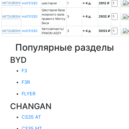
MITSUBISHI
md131282
шестерня
1
≈ 4 д.
2912 ₽
Шестерня бала
нсирного вала
MITSUBISHI
md131282
3
≈ 4 д.
2932 ₽
правого Митсу
биси
Автозапчасть/
MITSUBISHI
md131282
3
≈ 4 д.
5053 ₽
PINION ASSY
Популярные разделы
BYD
F3
F3R
FLYER
CHANGAN
CS35 AT
CS35 MT