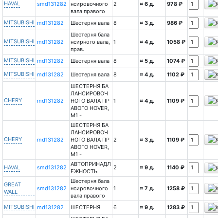
HAVAL
smd131282
нсировочного
2
≈ 6 д.
978 ₽
вала правого
MITSUBISHI
md131282
Шестерня вала
8
≈ 3 д.
986 ₽
Шестерня бала
MITSUBISHI
md131282
нсирного вала,
1
≈ 4 д.
1058 ₽
прав.
MITSUBISHI
md131282
Шестерня вала
8
≈ 5 д.
1074 ₽
MITSUBISHI
md131282
Шестерня вала
8
≈ 4 д.
1102 ₽
ШЕСТЕРНЯ БА
ЛАНСИРОВОЧ
CHERY
md131282
НОГО ВАЛА ПР
1
≈ 4 д.
1109 ₽
АВОГО HOVER,
М1 -
ШЕСТЕРНЯ БА
ЛАНСИРОВОЧ
CHERY
md131282
НОГО ВАЛА ПР
2
≈ 3 д.
1109 ₽
АВОГО HOVER,
М1 -
АВТОПРИНАДЛ
HAVAL
smd131282
2
≈ 9 д.
1140 ₽
ЕЖНОСТЬ
Шестерня бала
GREAT
smd131282
нсировочного
1
≈ 7 д.
1258 ₽
WALL
вала правого
MITSUBISHI
md131282
ШЕСТЕРНЯ
6
≈ 9 д.
1283 ₽